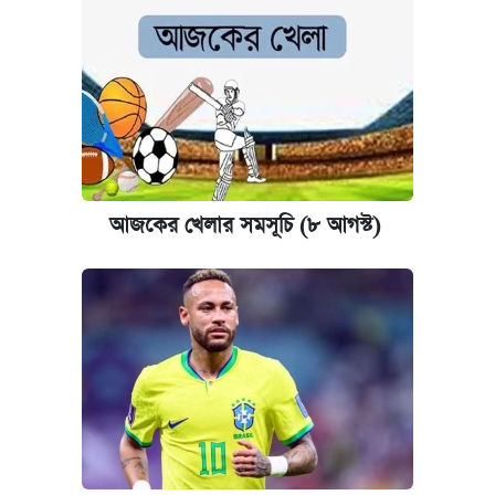
আজকের খেলার সমসূচি (৮ আগস্ট)