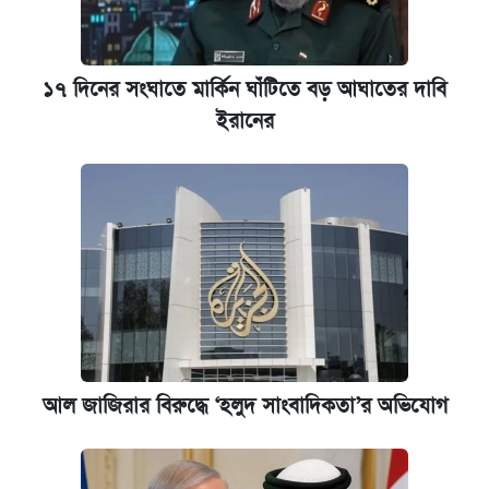
১৭ দিনের সংঘাতে মার্কিন ঘাঁটিতে বড় আঘাতের দাবি
ইরানের
আল জাজিরার বিরুদ্ধে ‘হলুদ সাংবাদিকতা’র অভিযোগ