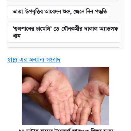
ভাতা-উপবৃত্তির আবেদন শুরু, জেনে নিন পদ্ধতি
‘গুলশানের চামেলি’ তে যৌনকর্মীর দালাল অ্যাডলফ
খান
কবে শুরু হচ্ছে ঢাবির ভর্তি আবেদন, জানাল কর্তৃপক্ষ
স্বাস্থ্য এর অন্যান্য সংবাদ
এক ক্লিকে জেনে নিন আইফোন ১৮ প্রো ম্যাক্সের
দাম ও ফিচার
আজকের বাজারে স্বর্ণের দাম (৪ আগস্ট)
নবম জাতীয় পে-স্কেল নিয়ে সর্বশেষ যা জানা গেল
পাঁচ দপ্তরে নতুন সচিব নিয়োগ দিল সরকার