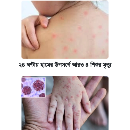
২৪ ঘণ্টায় হামের উপসর্গে আরও ৪ শিশুর মৃত্যু