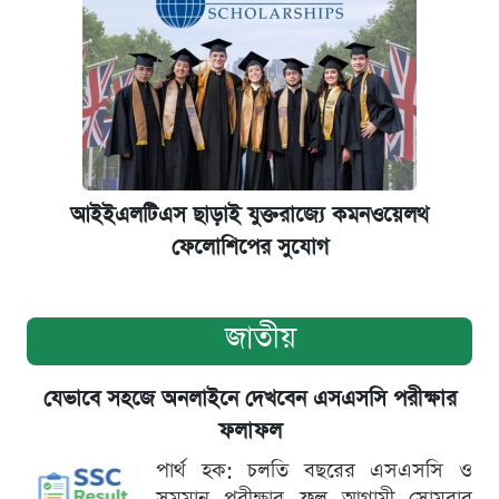
আইইএলটিএস ছাড়াই যুক্তরাজ্যে কমনওয়েলথ
ফেলোশিপের সুযোগ
জাতীয়
যেভাবে সহজে অনলাইনে দেখবেন এসএসসি পরীক্ষার
ফলাফল
পার্থ হক: চলতি বছরের এসএসসি ও
সমমান পরীক্ষার ফল আগামী সোমবার