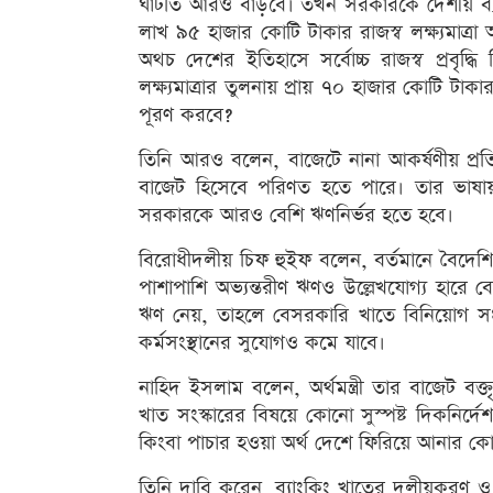
ঘাটতি আরও বাড়বে। তখন সরকারকে দেশীয় ব
লাখ ৯৫ হাজার কোটি টাকার রাজস্ব লক্ষ্যমাত্রা 
অথচ দেশের ইতিহাসে সর্বোচ্চ রাজস্ব প্রবৃ
লক্ষ্যমাত্রার তুলনায় প্রায় ৭০ হাজার কোটি ট
পূরণ করবে?
তিনি আরও বলেন, বাজেটে নানা আকর্ষণীয় প্রত
বাজেট হিসেবে পরিণত হতে পারে। তার ভাষায
সরকারকে আরও বেশি ঋণনির্ভর হতে হবে।
বিরোধীদলীয় চিফ হুইফ বলেন, বর্তমানে বৈদে
পাশাপাশি অভ্যন্তরীণ ঋণও উল্লেখযোগ্য হারে 
ঋণ নেয়, তাহলে বেসরকারি খাতে বিনিয়োগ সং
কর্মসংস্থানের সুযোগও কমে যাবে।
নাহিদ ইসলাম বলেন, অর্থমন্ত্রী তার বাজেট বক্
খাত সংস্কারের বিষয়ে কোনো সুস্পষ্ট দিকনির্দে
কিংবা পাচার হওয়া অর্থ দেশে ফিরিয়ে আনার ক
তিনি দাবি করেন, ব্যাংকিং খাতের দলীয়করণ ও 