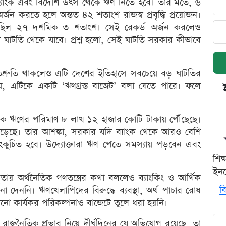
্যাংক এবং বিদেশি উৎস থেকে ঋণ নিতে হবে। তার মতে, ৬
অর্জন করতে হলে অন্তত ৪২ শতাংশ রাজস্ব প্রবৃদ্ধি প্রয়োজন।
দ্ধি ছিল ২৭ দশমিক ৩ শতাংশ। সেই রেকর্ড অর্জন করলেও
াকার ঘাটতি থেকে যাবে। প্রশ্ন হলো, সেই ঘাটতি সরকার কীভাবে
িশ্রুতি থাকলেও এটি দেশের ইতিহাসে সবচেয়ে বড় ঘাটতির
়, এটিকে একটি ‘ঋণগ্রস্ত বাজেট’ বলা যেতে পারে। ফলে
শিক ঋণের পরিমাণ ৮ লাখ ১২ হাজার কোটি টাকায় পৌঁছেছে।
বেড়েছে। তার আশঙ্কা, সরকার যদি ব্যাংক থেকে আরও বেশি
কুচিত হবে। উদ্যোক্তারা ঋণ পেতে সমস্যায় পড়বেন এবং
শিক
ইনক
তৃতায় অর্থনৈতিক গণতন্ত্রের কথা বললেও ব্যাংকিং ও আর্থিক
বি
শনা দেননি। ঋণখেলাপিদের বিরুদ্ধে ব্যবস্থা, অর্থ পাচার রোধ
োনো কার্যকর পরিকল্পনাও বাজেটে তুলে ধরা হয়নি।
রাজনৈতিক প্রভাব নিয়ে দীর্ঘদিনের যে অভিযোগ রয়েছে, তা