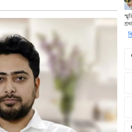
স্ম
প্র
বি