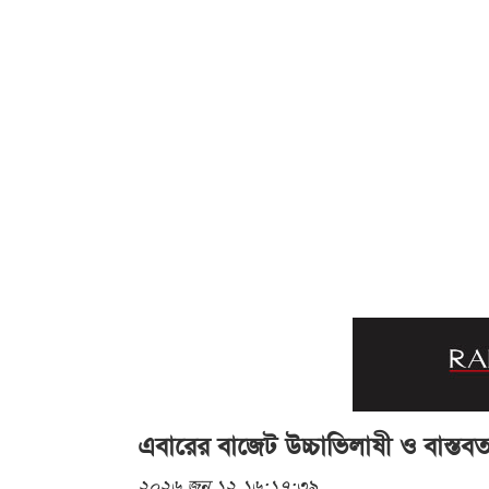
এবারের বাজেট উচ্চাভিলাষী ও বাস্তবত
২০২৬ জুন ১২ ১৬:১৭:৩৯