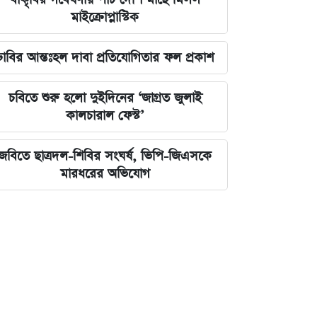
মাইক্রোপ্লাস্টিক
ঢাবির আন্তঃহল দাবা প্রতিযোগিতার ফল প্রকাশ
চবিতে শুরু হলো দুইদিনের ‘জাগ্রত জুলাই
কালচারাল ফেস্ট’
জবিতে ছাত্রদল-শিবির সংঘর্ষ, ভিপি-জিএসকে
মারধরের অভিযোগ