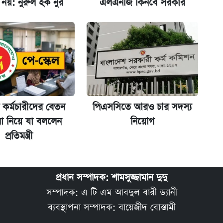
র নয়: নুরুল হক নুর
এলএনজি কিনবে সরকার
িপে আবেদন শুরু
 কর্মচারীদের বেতন
পিএসসিতে আরও চার সদস্য
ো নিয়ে যা বললেন
নিয়োগ
প্রতিমন্ত্রী
প্রধান সম্পাদক: শামসুজ্জামান দুদু
সম্পাদক: এ টি এম আবদুল বারী ড্যানী
ব্যবস্থাপনা সম্পাদক: বায়েজীদ বোস্তামী