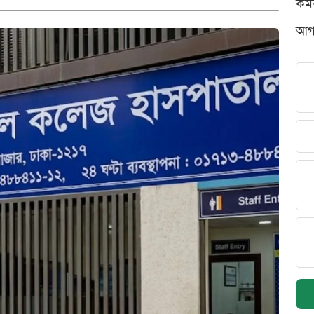
কর্
আগস