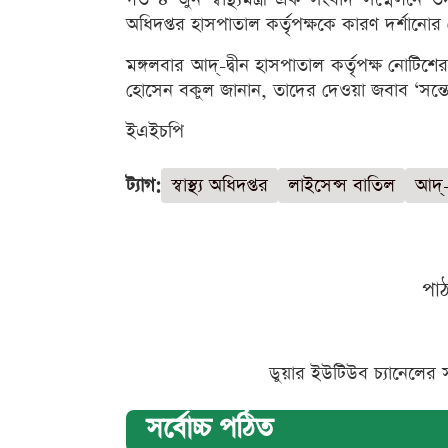
অধিদপ্তর হাসপাতাল কর্তৃপক্ষকে কারণ দর্শানো
মঙ্গলবার আদ্-দ্বীন হাসপাতাল কর্তৃপক্ষ নোটিশের
হোসেন বকুল জানান, তাদের দেওয়া জবাব ‘সন্
ইএইচপি
ট্যাগ:
স্বাস্থ্য অধিদপ্তর
লাইসেন্স বাতিল
আদ্-
পা
ডুয়ার ইউটিউব চ্যানেলের 
সর্বোচ্চ পঠিত