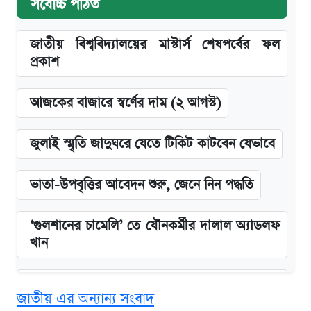
সর্বোচ্চ পঠিত
জাতীয় বিশ্ববিদ্যালয়ের মাস্টার্স শেষপর্বের ফল
প্রকাশ
আজকের বাজারে স্বর্ণের দাম (২ আগস্ট)
জুলাই স্মৃতি জাদুঘরে যেতে টিকিট কাটবেন যেভাবে
ভাতা-উপবৃত্তির আবেদন শুরু, জেনে নিন পদ্ধতি
‘গুলশানের চামেলি’ তে যৌনকর্মীর দালাল অ্যাডলফ
খান
এক ক্লিকে জেনে নিন আইফোন ১৮ প্রো ম্যাক্সের
জাতীয় এর অন্যান্য সংবাদ
দাম ও ফিচার