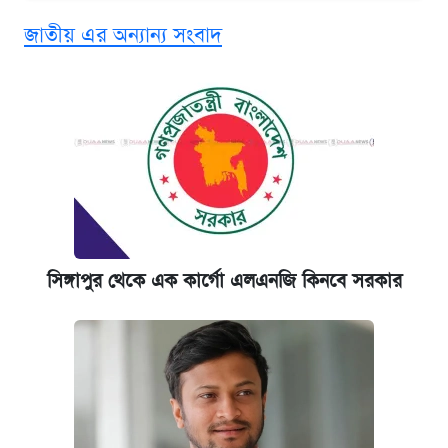
‘গুলশানের চামেলি’ তে যৌনকর্মীর দালাল অ্যাডলফ
জাতীয় এর অন্যান্য সংবাদ
খান
কবে শুরু হচ্ছে ঢাবির ভর্তি আবেদন, জানাল কর্তৃপক্ষ
এক ক্লিকে জেনে নিন আইফোন ১৮ প্রো ম্যাক্সের
দাম ও ফিচার
আজকের বাজারে স্বর্ণের দাম (৪ আগস্ট)
সিঙ্গাপুর থেকে এক কার্গো এলএনজি কিনবে সরকার
নবম জাতীয় পে-স্কেল নিয়ে সর্বশেষ যা জানা গেল
কবে হবে মেডিকেল ভর্তি পরীক্ষা, জানা গেল যা
পাঁচ দপ্তরে নতুন সচিব নিয়োগ দিল সরকার