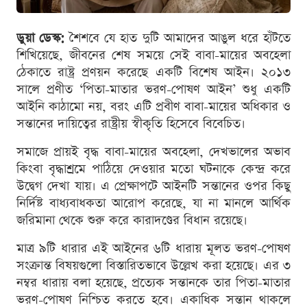
ডুয়া ডেস্ক:
শৈশবে যে হাত দুটি আমাদের আঙুল ধরে হাঁটতে
শিখিয়েছে, জীবনের শেষ সময়ে সেই বাবা-মায়ের অবহেলা
ঠেকাতে রাষ্ট্র প্রণয়ন করেছে একটি বিশেষ আইন। ২০১৩
সালে প্রণীত ‘পিতা-মাতার ভরণ-পোষণ আইন’ শুধু একটি
আইনি কাঠামো নয়, বরং এটি প্রবীণ বাবা-মায়ের অধিকার ও
সন্তানের দায়িত্বের রাষ্ট্রীয় স্বীকৃতি হিসেবে বিবেচিত।
সমাজে প্রায়ই বৃদ্ধ বাবা-মায়ের অবহেলা, দেখভালের অভাব
কিংবা বৃদ্ধাশ্রমে পাঠিয়ে দেওয়ার মতো ঘটনাকে কেন্দ্র করে
উদ্বেগ দেখা যায়। এ প্রেক্ষাপটে আইনটি সন্তানের ওপর কিছু
নির্দিষ্ট বাধ্যবাধকতা আরোপ করেছে, যা না মানলে আর্থিক
জরিমানা থেকে শুরু করে কারাদণ্ডের বিধান রয়েছে।
মাত্র ৯টি ধারার এই আইনের ৬টি ধারায় মূলত ভরণ-পোষণ
সংক্রান্ত বিষয়গুলো বিস্তারিতভাবে উল্লেখ করা হয়েছে। এর ৩
নম্বর ধারায় বলা হয়েছে, প্রত্যেক সন্তানকে তার পিতা-মাতার
ভরণ-পোষণ নিশ্চিত করতে হবে। একাধিক সন্তান থাকলে