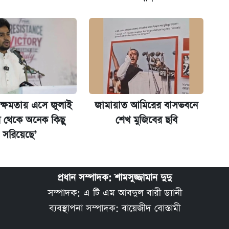
মন্ত্রীর
 ক্ষমতায় এসে জুলাই
জামায়াত আমিরের বাসভবনে
র থেকে অনেক কিছু
শেখ মুজিবের ছবি
সরিয়েছে’
প্রধান সম্পাদক: শামসুজ্জামান দুদু
সম্পাদক: এ টি এম আবদুল বারী ড্যানী
ব্যবস্থাপনা সম্পাদক: বায়েজীদ বোস্তামী