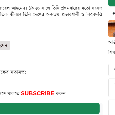
োফায়েল আহমেদ। ১৯৭০ সালে তিনি প্রথমবারের মতো সংসদ
প
জনৈতিক জীবনে তিনি দেশের অন্যতম প্রভাবশালী ও কিংবদন্তি
অভি
হমেদ
শিক
ঠকের মতামত:
সঙ্গে থাকতে
SUBSCRIBE
করুন