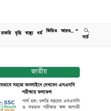
ভিডিও
আরও..
চাকরি
বৃত্তি
স্বাস্থ্য
ধর্ম
সার্চ
জাতীয়
যেভাবে সহজে অনলাইনে দেখবেন এসএসসি
পরীক্ষার ফলাফল
পার্থ হক: চলতি বছরের এসএসসি
ও সমমান পরীক্ষার ফল আগামী