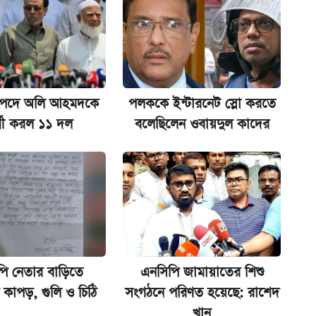
ট)
ল যা
পতি পদে অলি আহমদকে
পলককে ইন্টারনেট স্লো করতে
ার্থী করল ১১ দল
বলেছিলেন ওবায়দুল কাদের
ের বিরুদ্ধে ব্যবস্থা
িপে আবেদন শুরু
পি নেতার বাড়িতে
এনসিপি জামায়াতের শিশু
কাপড়, গুলি ও চিঠি
সংগঠনে পরিণত হয়েছে: রাশেদ
খান