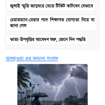
জুলাই স্মৃতি জাদুঘরে যেতে টিকিট কাটবেন যেভাবে
চেয়ারম্যান-মেম্বার পদে শিক্ষাগত যোগ্যতা নিয়ে যা
জানা গেল
ভাতা-উপবৃত্তির আবেদন শুরু, জেনে নিন পদ্ধতি
দেশের বাজারে ফের বেড়েছে সোনার দাম
আবহাওয়া এর অন্যান্য সংবাদ
‘গুলশানের চামেলি’ তে যৌনকর্মীর দালাল অ্যাডলফ
খান
আজ শুক্রবার রাজধানীর যেসব মার্কেট-দোকানপাট
বন্ধ