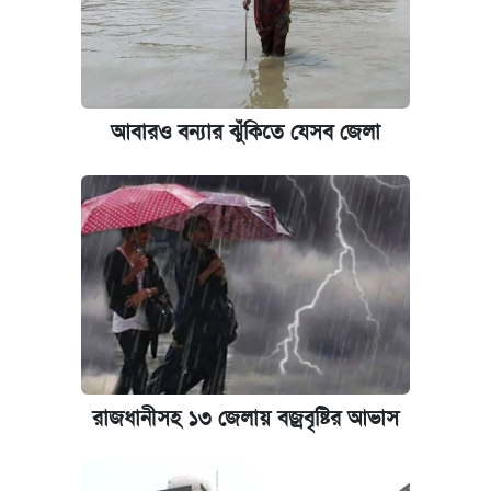
আবারও বন্যার ঝুঁকিতে যেসব জেলা
রাজধানীসহ ১৩ জেলায় বজ্রবৃষ্টির আভাস