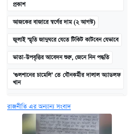
প্রকাশ
আজকের বাজারে স্বর্ণের দাম (২ আগস্ট)
জুলাই স্মৃতি জাদুঘরে যেতে টিকিট কাটবেন যেভাবে
ভাতা-উপবৃত্তির আবেদন শুরু, জেনে নিন পদ্ধতি
‘গুলশানের চামেলি’ তে যৌনকর্মীর দালাল অ্যাডলফ
খান
এক ক্লিকে জেনে নিন আইফোন ১৮ প্রো ম্যাক্সের
রাজনীতি এর অন্যান্য সংবাদ
দাম ও ফিচার
কবে শুরু হচ্ছে ঢাবির ভর্তি আবেদন, জানাল কর্তৃপক্ষ