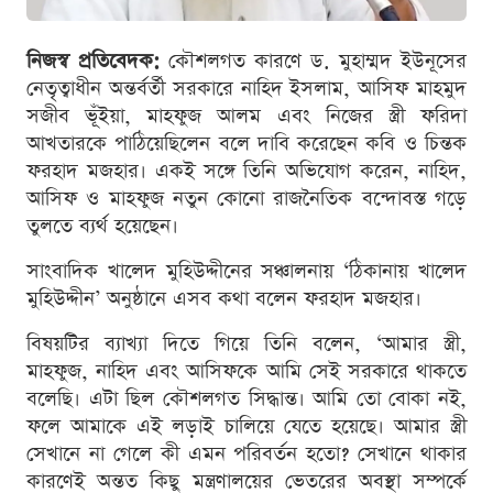
নিজস্ব প্রতিবেদক:
কৌশলগত কারণে ড. মুহাম্মদ ইউনূসের
নেতৃত্বাধীন অন্তর্বর্তী সরকারে নাহিদ ইসলাম, আসিফ মাহমুদ
সজীব ভূঁইয়া, মাহফুজ আলম এবং নিজের স্ত্রী ফরিদা
আখতারকে পাঠিয়েছিলেন বলে দাবি করেছেন কবি ও চিন্তক
ফরহাদ মজহার। একই সঙ্গে তিনি অভিযোগ করেন, নাহিদ,
আসিফ ও মাহফুজ নতুন কোনো রাজনৈতিক বন্দোবস্ত গড়ে
তুলতে ব্যর্থ হয়েছেন।
সাংবাদিক খালেদ মুহিউদ্দীনের সঞ্চালনায় ‘ঠিকানায় খালেদ
মুহিউদ্দীন’ অনুষ্ঠানে এসব কথা বলেন ফরহাদ মজহার।
বিষয়টির ব্যাখ্যা দিতে গিয়ে তিনি বলেন, ‘আমার স্ত্রী,
মাহফুজ, নাহিদ এবং আসিফকে আমি সেই সরকারে থাকতে
বলেছি। এটা ছিল কৌশলগত সিদ্ধান্ত। আমি তো বোকা নই,
ফলে আমাকে এই লড়াই চালিয়ে যেতে হয়েছে। আমার স্ত্রী
সেখানে না গেলে কী এমন পরিবর্তন হতো? সেখানে থাকার
কারণেই অন্তত কিছু মন্ত্রণালয়ের ভেতরের অবস্থা সম্পর্কে