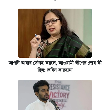
কেমব্রিজ বিশ্ববিদ্যালয়ের এমবিএ স্কলারশিপে
আবেদন শুরু
আপনি আবার সেটাই করলে, আওয়ামী লীগের দোষ কী
ছিল: রুমিন ফারহানা