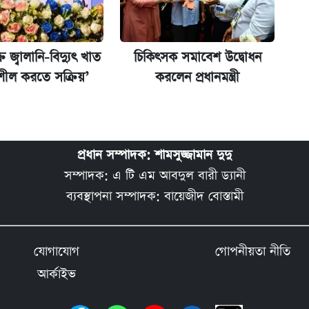
 জ্বালানি-বিদ্যুৎ খাত
চিকিৎসক সমাবেশ উদ্বোধন
িশীল করতে সক্রিয়’
করলেন প্রধানমন্ত্রী
প্রধান সম্পাদক: শামসুজ্জামান দুদু
সম্পাদক: এ টি এম আবদুল বারী ড্যানী
ব্যবস্থাপনা সম্পাদক: বায়েজীদ বোস্তামী
যোগাযোগ
গোপনীয়তা নীতি
আর্কাইভ