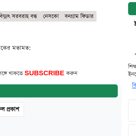
বিদ্যুৎ সরবরাহ বন্ধ
নেসকো
বনগ্রাম ফিডার
ঠকের মতামত:
শিক
সঙ্গে থাকতে
SUBSCRIBE
করুন
ইনক
বি
ফল প্রকাশ