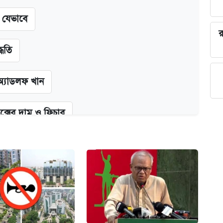
ন যেভাবে
র
্ধতি
অ্যাডলফ খান
ক্সের দাম ও ফিচার
কর্তৃপক্ষ
না গেল
ট)