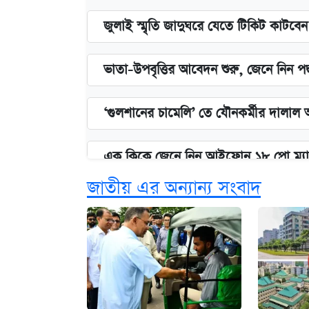
জুলাই স্মৃতি জাদুঘরে যেতে টিকিট কাটবে
ভাতা-উপবৃত্তির আবেদন শুরু, জেনে নিন পদ
‘গুলশানের চামেলি’ তে যৌনকর্মীর দালাল 
এক ক্লিকে জেনে নিন আইফোন ১৮ প্রো ম্যা
জাতীয় এর অন্যান্য সংবাদ
কবে শুরু হচ্ছে ঢাবির ভর্তি আবেদন, জানাল 
নবম জাতীয় পে-স্কেল নিয়ে সর্বশেষ যা জা
আজকের বাজারে স্বর্ণ-রুপার দাম (৫ আগস্