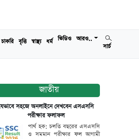
ভিডিও
আরও..
চাকরি
বৃত্তি
স্বাস্থ্য
ধর্ম
সার্চ
জাতীয়
যেভাবে সহজে অনলাইনে দেখবেন এসএসসি
পরীক্ষার ফলাফল
পার্থ হক: চলতি বছরের এসএসসি
ও সমমান পরীক্ষার ফল আগামী