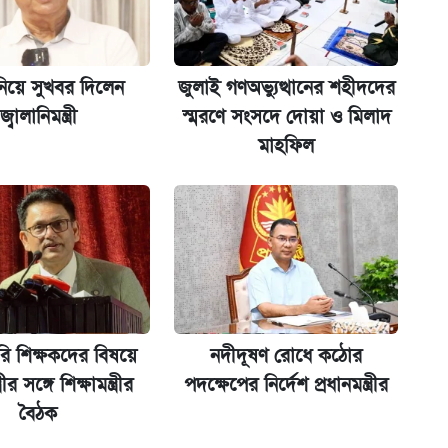
নিয়ে সুখবর দিলেন
জুলাই গণঅভ্যুত্থানের শহীদদের
জ্বালানিমন্ত্রী
স্মরণে সংসদে দোয়া ও মিলাদ
না গেল
মাহফিল
ি শিক্ষকদের বিষয়ে
নদীদূষণ রোধে কঠোর
্রীর সঙ্গে শিক্ষামন্ত্রীর
পদক্ষেপের নির্দেশ প্রধানমন্ত্রীর
বৈঠক