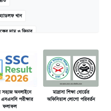
্ধতি
অ্যাডলফ খান
ক্সের দাম ও ফিচার
কর্তৃপক্ষ
না গেল
ল যা
ে সহজে অনলাইনে
মাদ্রাসা শিক্ষা বোর্ডের
ট)
 এসএসসি পরীক্ষার
অফিসিয়াল লোগো পরিবর্তন
ফলাফল