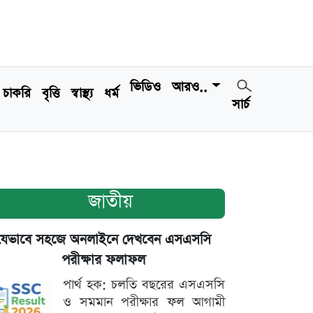
ভিডিও
আরও..
চাকরি
বৃত্তি
স্বাস্থ্য
ধর্ম
সার্চ
জাতীয়
যেভাবে সহজে অনলাইনে দেখবেন এসএসসি
পরীক্ষার ফলাফল
পার্থ হক: চলতি বছরের এসএসসি
ও সমমান পরীক্ষার ফল আগামী