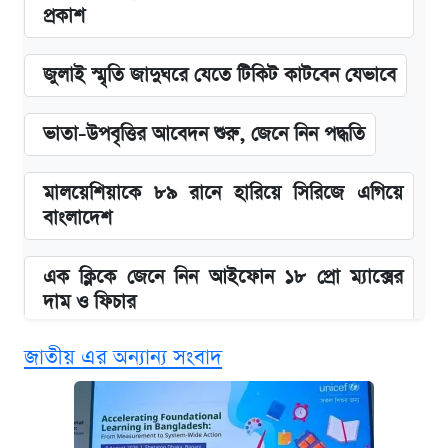
প্রকাশ
জুলাই স্মৃতি জাদুঘরে যেতে টিকিট কাটবেন যেভাবে
ভাতা-উপবৃত্তির আবেদন শুরু, জেনে নিন পদ্ধতি
মালয়েশিয়াকে ৮৯ রানে হারিয়ে সিরিজে এগিয়ে
বাংলাদেশ
এক ক্লিকে জেনে নিন আইফোন ১৮ প্রো ম্যাক্সের
দাম ও ফিচার
জাতীয় এর অন্যান্য সংবাদ
নবম জাতীয় পে-স্কেল নিয়ে সর্বশেষ যা জানা গেল
পাঁচ দপ্তরে নতুন সচিব নিয়োগ দিল সরকার