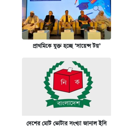
আজকের বাজারে স্বর্ণ-রুপার দাম (৫ আগস্ট)
কবে হবে মেডিকেল ভর্তি পরীক্ষা, জানা গেল যা
আজকের বাজারে স্বর্ণের দাম (৪ আগস্ট)
প্রাথমিকে যুক্ত হচ্ছে ‘সায়েন্স টয়’
আজকের বাজারে স্বর্ণের দাম (৬ আগস্ট)
রাষ্ট্রবিরোধী কর্মকাণ্ড: ঢাবির কয়েকজন শিক্ষকের
বিরুদ্ধে ব্যবস্থা
কেমব্রিজ বিশ্ববিদ্যালয়ের এমবিএ স্কলারশিপে
আবেদন শুরু
দেশের মোট ভোটার সংখ্যা জানাল ইসি
পিএসসিতে আরও চার সদস্য নিয়োগ