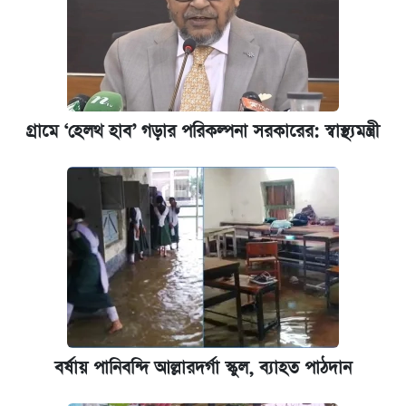
গ্রামে ‘হেলথ হাব’ গড়ার পরিকল্পনা সরকারের: স্বাস্থ্যমন্ত্রী
বর্ষায় পানিবন্দি আল্লারদর্গা স্কুল, ব্যাহত পাঠদান