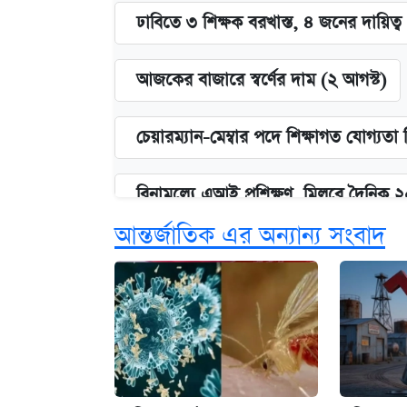
ঢাবিতে ৩ শিক্ষক বরখাস্ত, ৪ জনের দায়িত্ব 
আজকের বাজারে স্বর্ণের দাম (২ আগস্ট)
চেয়ারম্যান-মেম্বার পদে শিক্ষাগত যোগ্যতা
বিনামূল্যে এআই প্রশিক্ষণ, মিলবে দৈনিক 
আন্তর্জাতিক এর অন্যান্য সংবাদ
ঢাবির সূর্যসেন হলে সমকামিতার অভিযো
দেশের বাজারে ফের বেড়েছে সোনার দাম
‘গুলশানের চামেলি’ তে যৌনকর্মীর দালাল 