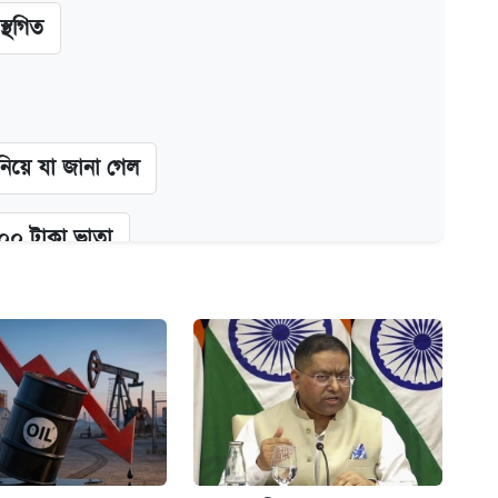
স্থগিত
 নিয়ে যা জানা গেল
২০০ টাকা ভাতা
গে দুইজন আটক
অ্যাডলফ খান