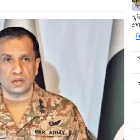
স্ম
প্র
বি
‘