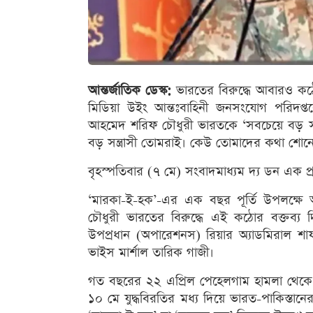
আন্তর্জাতিক ডেস্ক:
ভারতের বিরুদ্ধে আবারও কঠোর
মিডিয়া উইং আন্তঃবাহিনী জনসংযোগ পরিদপ্
আহমেদ শরিফ চৌধুরী ভারতকে ‘সবচেয়ে বড় সন্ত
বড় সন্ত্রাসী তোমরাই। কেউ তোমাদের কথা শোনে
বৃহস্পতিবার (৭ মে) সংবাদমাধ্যম দ্য ডন এক প
‘মারকা-ই-হক’-এর এক বছর পূর্তি উপলক্ষ
চৌধুরী ভারতের বিরুদ্ধে এই কঠোর বক্তব্য দ
উপপ্রধান (অপারেশনস) রিয়ার অ্যাডমিরাল শা
ভাইস মার্শাল তারিক গাজী।
গত বছরের ২২ এপ্রিল পেহেলগাম হামলা থেকে শ
১০ মে যুদ্ধবিরতির মধ্য দিয়ে ভারত-পাকিস্তান