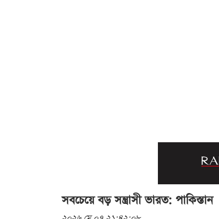
সবচেয়ে বড় সন্ত্রাসী ভারত: পাকিস্তান
২০২৬ মে ০৭ ২১:৪২:০৮