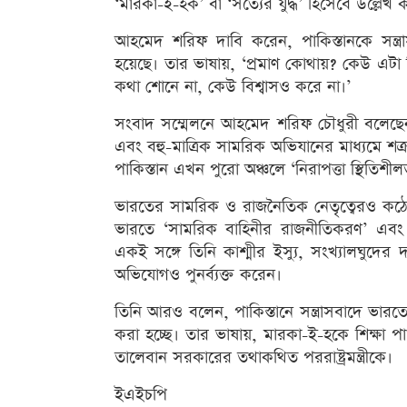
‘মারকা-ই-হক’ বা ‘সত্যের যুদ্ধ’ হিসেবে উল্লেখ
আহমেদ শরিফ দাবি করেন, পাকিস্তানকে সন্ত্র
হয়েছে। তার ভাষায়, ‘প্রমাণ কোথায়? কেউ এটা ব
কথা শোনে না, কেউ বিশ্বাসও করে না।’
সংবাদ সম্মেলনে আহমেদ শরিফ চৌধুরী বলেছেন, প
এবং বহু-মাত্রিক সামরিক অভিযানের মাধ্যমে শ
পাকিস্তান এখন পুরো অঞ্চলে ‘নিরাপত্তা স্থিতিশীলত
ভারতের সামরিক ও রাজনৈতিক নেতৃত্বেরও ক
ভারতে ‘সামরিক বাহিনীর রাজনীতিকরণ’ এবং 
একই সঙ্গে তিনি কাশ্মীর ইস্যু, সংখ্যালঘুদের দ
অভিযোগও পুনর্ব্যক্ত করেন।
তিনি আরও বলেন, পাকিস্তানে সন্ত্রাসবাদে ভারত
করা হচ্ছে। তার ভাষায়, মারকা-ই-হকে শিক্
তালেবান সরকারের তথাকথিত পররাষ্ট্রমন্ত্রীকে।
ইএইচপি