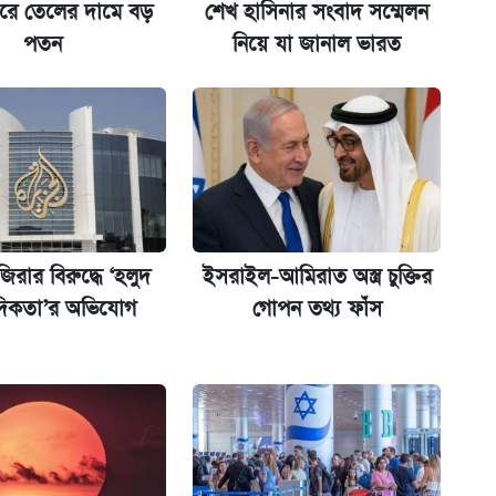
জারে তেলের দামে বড়
শেখ হাসিনার সংবাদ সম্মেলন
্ধতি
পতন
নিয়ে যা জানাল ভারত
ানপাট বন্ধ
কর্তৃপক্ষ
জানালেন অর্থমন্ত্রী
রার বিরুদ্ধে ‘হলুদ
ইসরাইল-আমিরাত অস্ত্র চুক্তির
ন যেভাবে
দিকতা’র অভিযোগ
গোপন তথ্য ফাঁস
 দেশে ফেরত পাঠানো হলো