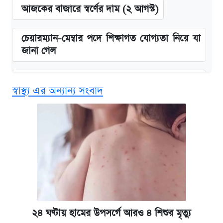
আজকের বাজারে স্বর্ণের দাম (২ আগস্ট)
চেয়ারম্যান-মেম্বার পদে শিক্ষাগত যোগ্যতা নিয়ে যা
জানা গেল
বিনামূল্যে এআই প্রশিক্ষণ, মিলবে দৈনিক ২০০ টাকা
স্বাস্থ্য এর অন্যান্য সংবাদ
ভাতা
ঢাবির সূর্যসেন হলে সমকামিতার অভিযোগে দুইজন
আটক
দেশের বাজারে ফের বেড়েছে সোনার দাম
‘গুলশানের চামেলি’ তে যৌনকর্মীর দালাল অ্যাডলফ
খান
২৪ ঘণ্টায় হামের উপসর্গে আরও ৪ শিশুর মৃত্যু