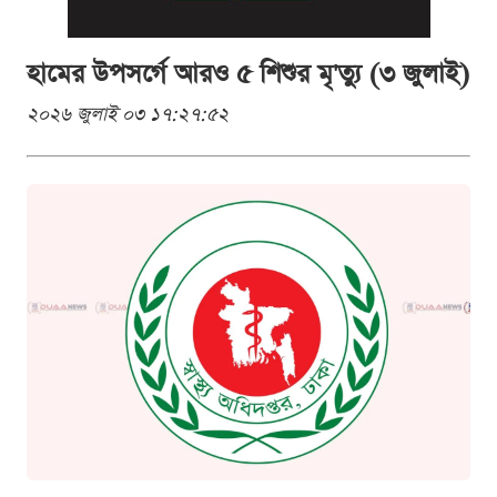
হামের উপসর্গে আরও ৫ শিশুর মৃ'ত্যু (৩ জুলাই)
২০২৬ জুলাই ০৩ ১৭:২৭:৫২