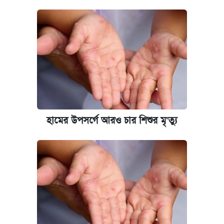
ভাতা-উপবৃত্তির আবেদন শুরু, জেনে নিন পদ্ধতি
আজ শুক্রবার রাজধানীর যেসব মার্কেট-দোকানপাট
বন্ধ
কবে শুরু হচ্ছে ঢাবির ভর্তি আবেদন, জানাল কর্তৃপক্ষ
নবম পে স্কেল বাস্তবায়ন চূড়ান্ত পর্যায়ে, যা জানালেন
হামের উপসর্গে আরও চার শিশুর মৃ'ত্যু
অর্থমন্ত্রী
জুলাই স্মৃতি জাদুঘরে যেতে টিকিট কাটবেন যেভাবে
যুক্তরাষ্ট্র থেকে আরও ২৩ বাংলাদেশিকে দেশে
ফেরত পাঠানো হলো