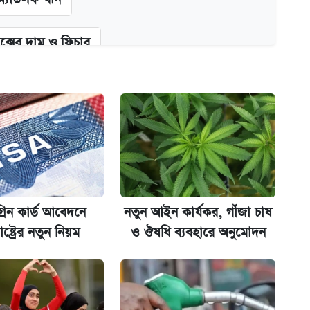
ক্সের দাম ও ফিচার
কর্তৃপক্ষ
না গেল
্রিন কার্ড আবেদনে
নতুন আইন কার্যকর, গাঁজা চাষ
ট)
াষ্ট্রের নতুন নিয়ম
ও ঔষধি ব্যবহারে অনুমোদন
ল যা