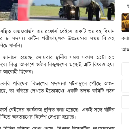
য়ায় অবস্থিত এডওয়ার্ডস এয়ারফোর্স বেইসে একটি ভয়াবহ বিমান
াহিনীর ৮ সদস্য। রুটিন পরীক্ষামূলক উড্ডয়নের সময় বি-৫২
ক্য
েঁচে যাননি।
আজক
ে জানানো হয়েছে, সোমবার স্থানীয় সময় সকাল ১১টা ২০
ে। কিন্তু আকাশে ওঠার কিছুক্ষণের মধ্যেই এটি বিধ্বস্ত হয়।
জন আরোহী ছিলেন।
রুরি পরিষেবা বিভাগের সদস্যরা ঘটনাস্থলে পৌঁছে আগুন
 হয়েছে, তা খতিয়ে দেখতে ইতোমধ্যে একটি তদন্ত কমিটি গঠন
্স বেইসের কার্যক্রম স্থগিত করা হয়েছে। একই সঙ্গে ঘাঁটির
ঁটিতে অবতরণের নির্দেশ দেওয়া হয়েছে।
ভিন্ন ছবিতে দেখা গেছে, বিধ্বস্ত বিমানটির ধ্বংসাবশেষ