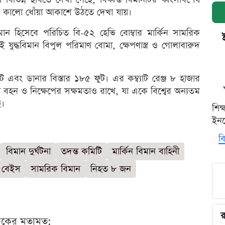
ঘন কালো ধোঁয়া আকাশে উঠতে দেখা যায়।
মান হিসেবে পরিচিত বি-৫২ হেভি বোম্বার মার্কিন সামরিক
 এই যুদ্ধবিমান বিপুল পরিমাণ বোমা, ক্ষেপণাস্ত্র ও গোলাবারুদ
ট এবং ডানার বিস্তার ১৮৫ ফুট। এর কম্ব্যাট রেঞ্জ ৮ হাজার
হন ও নিক্ষেপের সক্ষমতাও রাখে, যা একে বিশ্বের অন্যতম
।
শিক
ইনক
বি
বিমান দুর্ঘটনা
তদন্ত কমিটি
মার্কিন বিমান বাহিনী
 বেইস
সামরিক বিমান
নিহত ৮ জন
র
ঠকের মতামত: