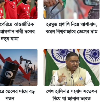
 পেরিয়ে আন্তর্জাতিক
হরমুজ প্রণালি নিয়ে আশাবাদ,
ের বিরুদ্ধে ব্যবস্থা
 আফগান নারী দলের
কমল বিশ্ববাজারে তেলের দাম
নতুন যাত্রা
িপে আবেদন শুরু
জারে তেলের দামে বড়
শেখ হাসিনার সংবাদ সম্মেলন
পতন
নিয়ে যা জানাল ভারত