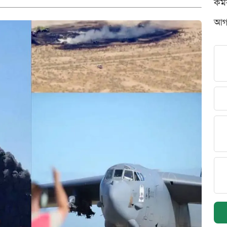
কর্
আগস