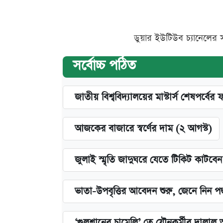
ডুয়ার ইউটিউব চ্যানেলের 
সর্বোচ্চ পঠিত
জাতীয় বিশ্ববিদ্যালয়ের মাস্টার্স শেষপর্বের 
আজকের বাজারে স্বর্ণের দাম (২ আগস্ট)
জুলাই স্মৃতি জাদুঘরে যেতে টিকিট কাটবে
ভাতা-উপবৃত্তির আবেদন শুরু, জেনে নিন পদ
‘গুলশানের চামেলি’ তে যৌনকর্মীর দালাল 