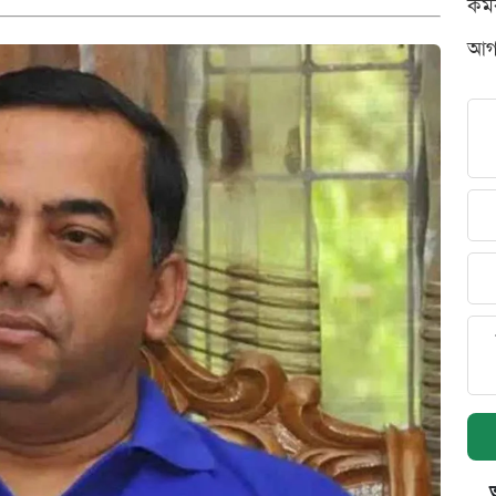
কর্
আগস