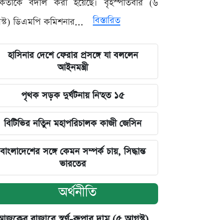
মকর্তাকে বদলি করা হয়েছে। বৃহস্পতিবার (৬
বিস্তারিত
্ট) ডিএমপি কমিশনার...
হাসিনার দেশে ফেরার প্রসঙ্গে যা বললেন
আইনমন্ত্রী
পৃথক সড়ক দুর্ঘটনায় নি'হত ১৫
বিটিভির নতিুন মহাপরিচালক কাজী জেসিন
বাংলাদেশের সঙ্গে কেমন সম্পর্ক চায়, সিদ্ধান্ত
ভারতের
অর্থনীতি
আজকের বাজারে স্বর্ণ-রুপার দাম (৫ আগস্ট)