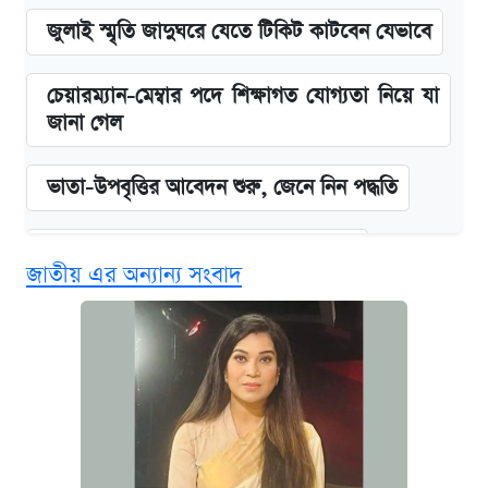
জুলাই স্মৃতি জাদুঘরে যেতে টিকিট কাটবেন যেভাবে
চেয়ারম্যান-মেম্বার পদে শিক্ষাগত যোগ্যতা নিয়ে যা
জানা গেল
ভাতা-উপবৃত্তির আবেদন শুরু, জেনে নিন পদ্ধতি
দেশের বাজারে ফের বেড়েছে সোনার দাম
জাতীয় এর অন্যান্য সংবাদ
‘গুলশানের চামেলি’ তে যৌনকর্মীর দালাল অ্যাডলফ
খান
আজ শুক্রবার রাজধানীর যেসব মার্কেট-দোকানপাট
বন্ধ