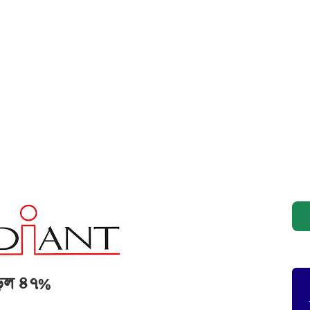
বাড়ল ৪৭%