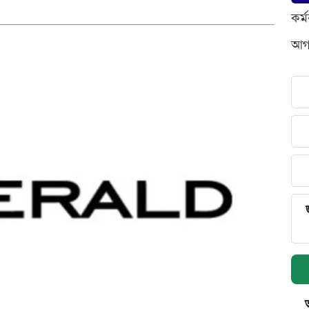
কর্
আগস