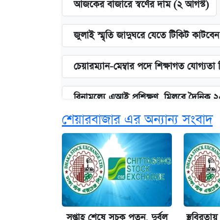
আজকের বাজারে স্বর্ণের দাম (২ আগস্ট)
জুলাই স্মৃতি জাদুঘরে যেতে টিকিট কাটবে
চেয়ারম্যান-মেম্বার পদে শিক্ষাগত যোগ্যতা
বিনামূল্যে এআই প্রশিক্ষণ, মিলবে দৈনিক 
শেয়ারবাজার এর অন্যান্য সংবাদ
দেশের বাজারে ফের বেড়েছে সোনার দাম
ভাতা-উপবৃত্তির আবেদন শুরু, জেনে নিন পদ
‘গুলশানের চামেলি’ তে যৌনকর্মীর দালাল 
সপ্তাহ শেষে সূচক পতন, দুর্বল
স্থবিরতা