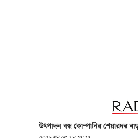
উৎপাদন বন্ধ কোম্পানির শেয়ারদর 
২০২৬ জুন ০৩ ১৬:৩৫:২৫