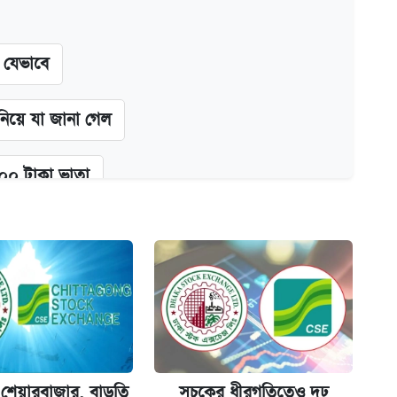
ন যেভাবে
 নিয়ে যা জানা গেল
২০০ টাকা ভাতা
্ধতি
অ্যাডলফ খান
য় শেয়ারবাজার, বাড়তি
সূচকের ধীরগতিতেও দৃঢ়