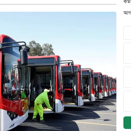
কর্
আগস