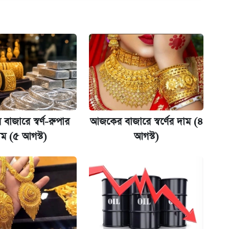
অ্যাডলফ খান
ানপাট বন্ধ
কর্তৃপক্ষ
াজারে স্বর্ণ-রুপার
আজকের বাজারে স্বর্ণের দাম (৪
াম (৫ আগস্ট)
আগস্ট)
না গেল
ল যা