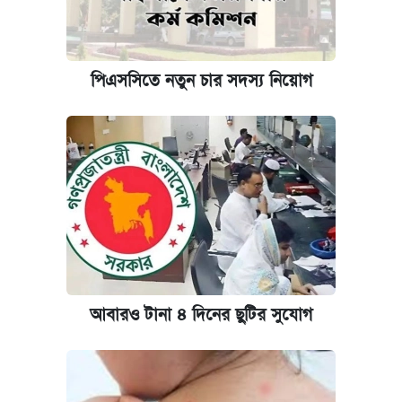
কবে হবে মেডিকেল ভর্তি পরীক্ষা, জানা গেল যা
আজকের বাজারে স্বর্ণ-রুপার দাম (৫ আগস্ট)
পিএসসিতে নতুন চার সদস্য নিয়োগ
আজকের বাজারে স্বর্ণের দাম (৪ আগস্ট)
পাঁচ দপ্তরে নতুন সচিব নিয়োগ দিল সরকার
রাষ্ট্রবিরোধী কর্মকাণ্ড: ঢাবির কয়েকজন শিক্ষকের
বিরুদ্ধে ব্যবস্থা
আজকের বাজারে স্বর্ণের দাম (৬ আগস্ট)
আবারও টানা ৪ দিনের ছুটির সুযোগ
কেমব্রিজ বিশ্ববিদ্যালয়ের এমবিএ স্কলারশিপে
আবেদন শুরু