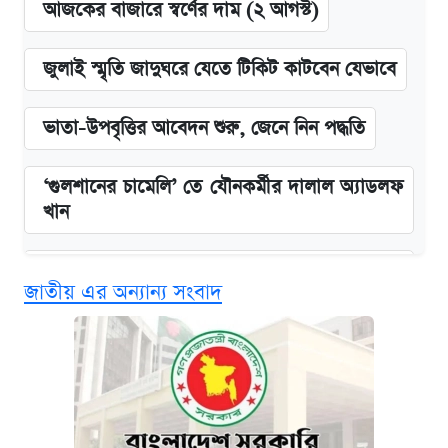
আজকের বাজারে স্বর্ণের দাম (২ আগস্ট)
জুলাই স্মৃতি জাদুঘরে যেতে টিকিট কাটবেন যেভাবে
ভাতা-উপবৃত্তির আবেদন শুরু, জেনে নিন পদ্ধতি
‘গুলশানের চামেলি’ তে যৌনকর্মীর দালাল অ্যাডলফ
খান
এক ক্লিকে জেনে নিন আইফোন ১৮ প্রো ম্যাক্সের
জাতীয় এর অন্যান্য সংবাদ
দাম ও ফিচার
কবে শুরু হচ্ছে ঢাবির ভর্তি আবেদন, জানাল কর্তৃপক্ষ
নবম জাতীয় পে-স্কেল নিয়ে সর্বশেষ যা জানা গেল