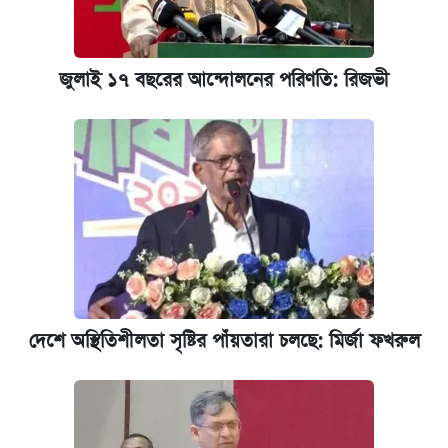
জুলাই ১৭ বছরের আন্দোলনের পরিণতি: রিজভী
দেশে অস্থিতিশীলতা সৃষ্টির পাঁয়তারা চলছে: মির্জা ফখরুল