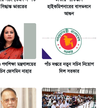
না গেল
সিদ্ধান্ত ভারতের
হাইকমিশনারের বাসভবনে
আগুন
ল যা
ট)
মরিচের কেজি ৪০০
 গণশিক্ষা মন্ত্রণালয়ের
পাঁচ দপ্তরে নতুন সচিব নিয়োগ
চিব জেসমিন নাহার
দিল সরকার
মন্ত্রীর