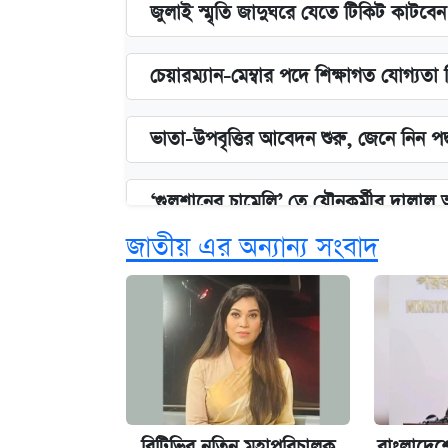
জুলাই স্মৃতি জাদুঘরে যেতে টিকিট কাটবে
চেয়ারম্যান-মেম্বার পদে শিক্ষাগত যোগ্যতা
ভাতা-উপবৃত্তির আবেদন শুরু, জেনে নিন পদ
‘গুলশানের চামেলি’ তে যৌনকর্মীর দালাল 
জাতীয় এর অন্যান্য সংবাদ
কবে শুরু হচ্ছে ঢাবির ভর্তি আবেদন, জানাল 
এক ক্লিকে জেনে নিন আইফোন ১৮ প্রো ম্যা
আজকের বাজারে স্বর্ণের দাম (৪ আগস্ট)
বিটিভির নতিুন মহাপরিচালক
বাংলাদেশে