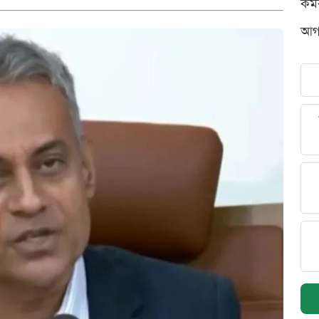
কর্
আগস