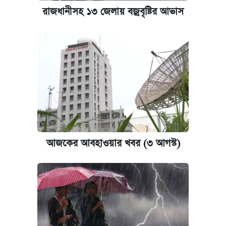
রাজধানীসহ ১৩ জেলায় বজ্রবৃষ্টির আভাস
আজকের আবহাওয়ার খবর (৩ আগস্ট)