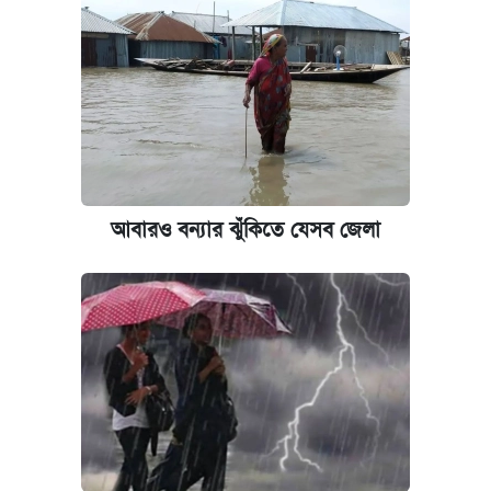
কেমব্রিজ বিশ্ববিদ্যালয়ের এমবিএ স্কলারশিপে
আবেদন শুরু
আবারও বন্যার ঝুঁকিতে যেসব জেলা