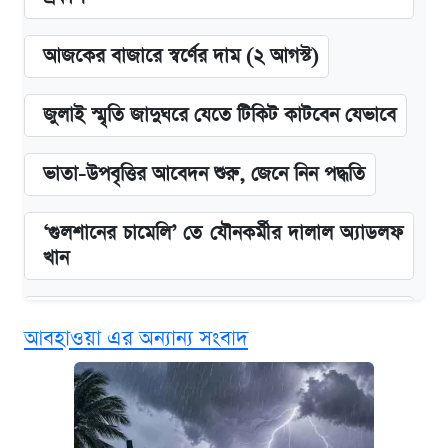
আজকের বাজারে স্বর্ণের দাম (২ আগস্ট)
জুলাই স্মৃতি জাদুঘরে যেতে টিকিট কাটবেন যেভাবে
ভাতা-উপবৃত্তির আবেদন শুরু, জেনে নিন পদ্ধতি
‘গুলশানের চামেলি’ তে যৌনকর্মীর দালাল অ্যাডলফ
খান
এক ক্লিকে জেনে নিন আইফোন ১৮ প্রো ম্যাক্সের
আবহাওয়া এর অন্যান্য সংবাদ
দাম ও ফিচার
কবে শুরু হচ্ছে ঢাবির ভর্তি আবেদন, জানাল কর্তৃপক্ষ