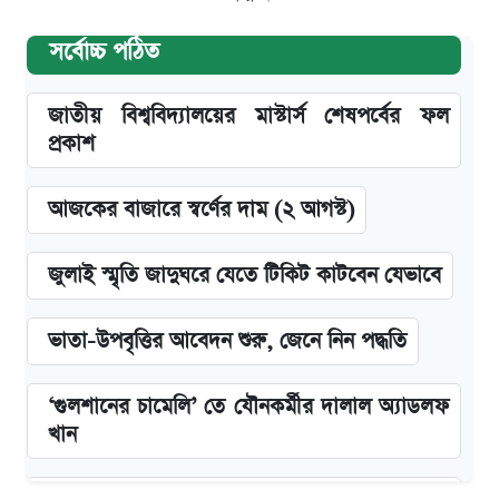
সর্বোচ্চ পঠিত
জাতীয় বিশ্ববিদ্যালয়ের মাস্টার্স শেষপর্বের ফল
প্রকাশ
আজকের বাজারে স্বর্ণের দাম (২ আগস্ট)
জুলাই স্মৃতি জাদুঘরে যেতে টিকিট কাটবেন যেভাবে
ভাতা-উপবৃত্তির আবেদন শুরু, জেনে নিন পদ্ধতি
‘গুলশানের চামেলি’ তে যৌনকর্মীর দালাল অ্যাডলফ
খান