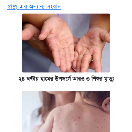
এক ক্লিকে জেনে নিন আইফোন ১৮ প্রো ম্যাক্সের
স্বাস্থ্য এর অন্যান্য সংবাদ
দাম ও ফিচার
কবে শুরু হচ্ছে ঢাবির ভর্তি আবেদন, জানাল কর্তৃপক্ষ
নবম জাতীয় পে-স্কেল নিয়ে সর্বশেষ যা জানা গেল
আজকের বাজারে স্বর্ণ-রুপার দাম (৫ আগস্ট)
কবে হবে মেডিকেল ভর্তি পরীক্ষা, জানা গেল যা
২৪ ঘণ্টায় হামের উপসর্গে আরও ৩ শিশুর মৃ'ত্যু
আজকের বাজারে স্বর্ণের দাম (৪ আগস্ট)
পাঁচ দপ্তরে নতুন সচিব নিয়োগ দিল সরকার
রাষ্ট্রবিরোধী কর্মকাণ্ড: ঢাবির কয়েকজন শিক্ষকের