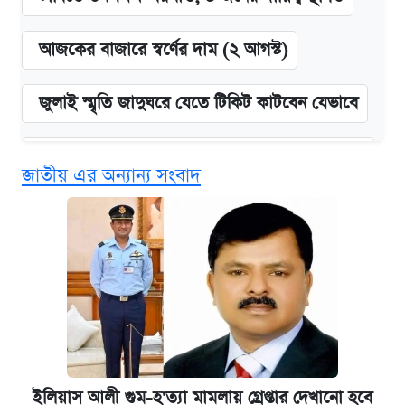
আজকের বাজারে স্বর্ণের দাম (২ আগস্ট)
জুলাই স্মৃতি জাদুঘরে যেতে টিকিট কাটবেন যেভাবে
চেয়ারম্যান-মেম্বার পদে শিক্ষাগত যোগ্যতা নিয়ে যা
জাতীয় এর অন্যান্য সংবাদ
জানা গেল
দেশের বাজারে ফের বেড়েছে সোনার দাম
ভাতা-উপবৃত্তির আবেদন শুরু, জেনে নিন পদ্ধতি
‘গুলশানের চামেলি’ তে যৌনকর্মীর দালাল অ্যাডলফ
খান
ইলিয়াস আলী গুম-হ'ত্যা মামলায় গ্রেপ্তার দেখানো হবে