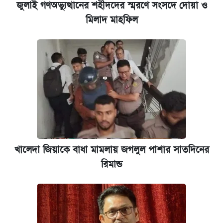
জুলাই গণঅভ্যুত্থানের শহীদদের স্মরণে সংসদে দোয়া ও
মিলাদ মাহফিল
খালেদা জিয়াকে বাধা মামলায় জগলুল পাশার সাতদিনের
রিমান্ড