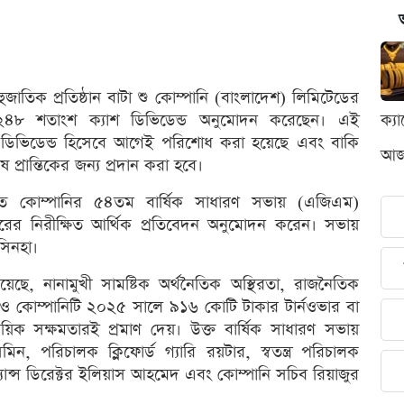
জাতিক প্রতিষ্ঠান বাটা শু কোম্পানি (বাংলাদেশ) লিমিটেডের
২৪৮ শতাংশ ক্যাশ ডিভিডেন্ড অনুমোদন করেছেন। এই
ক্য
লীন ডিভিডেন্ড হিসেবে আগেই পরিশোধ করা হয়েছে এবং বাকি
আজক
প্রান্তিকের জন্য প্রদান করা হবে।
্ঠিত কোম্পানির ৫৪তম বার্ষিক সাধারণ সভায় (এজিএম)
রের নিরীক্ষিত আর্থিক প্রতিবেদন অনুমোদন করেন। সভায়
সিনহা।
য়েছে, নানামুখী সামষ্টিক অর্থনৈতিক অস্থিরতা, রাজনৈতিক
ত্বেও কোম্পানিটি ২০২৫ সালে ৯১৬ কোটি টাকার টার্নওভার বা
য়িক সক্ষমতারই প্রমাণ দেয়। উক্ত বার্ষিক সাধারণ সভায়
মিন, পরিচালক ক্লিফোর্ড গ্যারি রয়টার, স্বতন্ত্র পরিচালক
যান্স ডিরেক্টর ইলিয়াস আহমেদ এবং কোম্পানি সচিব রিয়াজুর