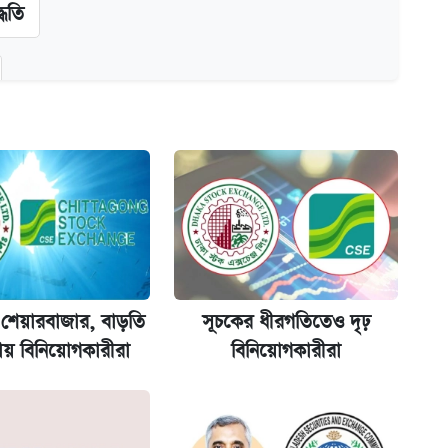
্ধতি
অ্যাডলফ খান
ানপাট বন্ধ
কর্তৃপক্ষ
য় শেয়ারবাজার, বাড়তি
সূচকের ধীরগতিতেও দৃঢ়
ায় বিনিয়োগকারীরা
বিনিয়োগকারীরা
না গেল