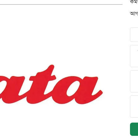
কর্
আগস