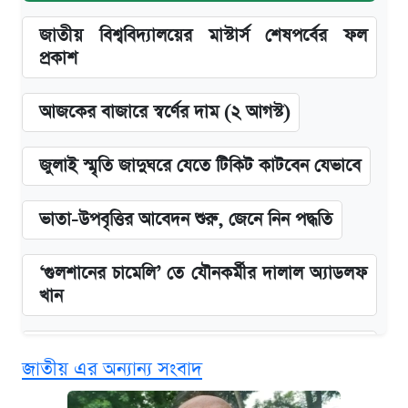
জাতীয় বিশ্ববিদ্যালয়ের মাস্টার্স শেষপর্বের ফল
প্রকাশ
আজকের বাজারে স্বর্ণের দাম (২ আগস্ট)
জুলাই স্মৃতি জাদুঘরে যেতে টিকিট কাটবেন যেভাবে
ভাতা-উপবৃত্তির আবেদন শুরু, জেনে নিন পদ্ধতি
‘গুলশানের চামেলি’ তে যৌনকর্মীর দালাল অ্যাডলফ
খান
এক ক্লিকে জেনে নিন আইফোন ১৮ প্রো ম্যাক্সের
জাতীয় এর অন্যান্য সংবাদ
দাম ও ফিচার