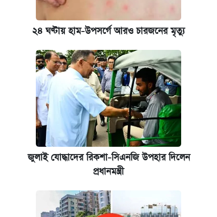
২৪ ঘণ্টায় হাম-উপসর্গে আরও চারজনের মৃত্যু
জুলাই যোদ্ধাদের রিকশা-সিএনজি উপহার দিলেন
প্রধানমন্ত্রী