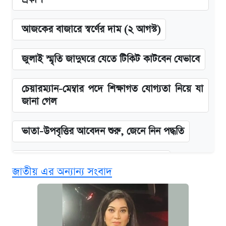
আজকের বাজারে স্বর্ণের দাম (২ আগস্ট)
জুলাই স্মৃতি জাদুঘরে যেতে টিকিট কাটবেন যেভাবে
চেয়ারম্যান-মেম্বার পদে শিক্ষাগত যোগ্যতা নিয়ে যা
জানা গেল
ভাতা-উপবৃত্তির আবেদন শুরু, জেনে নিন পদ্ধতি
দেশের বাজারে ফের বেড়েছে সোনার দাম
জাতীয় এর অন্যান্য সংবাদ
‘গুলশানের চামেলি’ তে যৌনকর্মীর দালাল অ্যাডলফ
খান