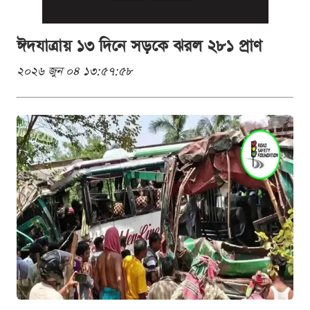
ঈদযাত্রায় ১৩ দিনে সড়কে ঝরল ২৮১ প্রাণ
২০২৬ জুন ০৪ ১৩:৫৭:৫৮