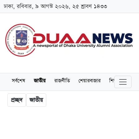
ঢাকা, রবিবার, ৯ আগস্ট ২০২৬, ২৫ শ্রাবণ ১৪৩৩
সর্বশেষ
জাতীয়
রাজনীতি
শেয়ারবাজার
শিক্ষা
বিশ্বব
প্রচ্ছদ
জাতীয়