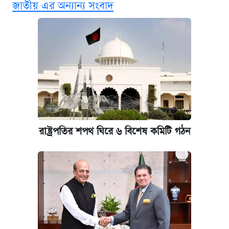
জাতীয় এর অন্যান্য সংবাদ
নবম জাতীয় পে-স্কেল নিয়ে সর্বশেষ যা জানা গেল
পাঁচ দপ্তরে নতুন সচিব নিয়োগ দিল সরকার
আজকের বাজারে স্বর্ণ-রুপার দাম (৫ আগস্ট)
কবে হবে মেডিকেল ভর্তি পরীক্ষা, জানা গেল যা
আজকের বাজারে স্বর্ণের দাম (৪ আগস্ট)
রাষ্ট্রপতির শপথ ঘিরে ৬ বিশেষ কমিটি গঠন
আজকের বাজারে স্বর্ণের দাম (৬ আগস্ট)
রাষ্ট্রবিরোধী কর্মকাণ্ড: ঢাবির কয়েকজন শিক্ষকের
বিরুদ্ধে ব্যবস্থা