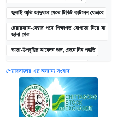
জুলাই স্মৃতি জাদুঘরে যেতে টিকিট কাটবেন যেভাবে
চেয়ারম্যান-মেম্বার পদে শিক্ষাগত যোগ্যতা নিয়ে যা
জানা গেল
ভাতা-উপবৃত্তির আবেদন শুরু, জেনে নিন পদ্ধতি
দেশের বাজারে ফের বেড়েছে সোনার দাম
শেয়ারবাজার এর অন্যান্য সংবাদ
‘গুলশানের চামেলি’ তে যৌনকর্মীর দালাল অ্যাডলফ
খান
আজ শুক্রবার রাজধানীর যেসব মার্কেট-দোকানপাট
বন্ধ