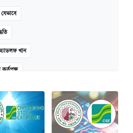
ন যেভাবে
্ধতি
অ্যাডলফ খান
কর্তৃপক্ষ
ক্সের দাম ও ফিচার
না গেল