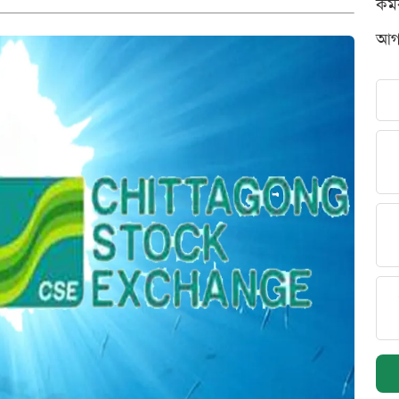
কর্
আগস