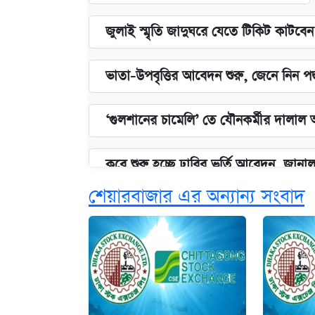
জুলাই স্মৃতি জাদুঘরে যেতে টিকিট কাটবে
ভাতা-উপবৃত্তির আবেদন শুরু, জেনে নিন পদ
‘গুলশানের চামেলি’ তে যৌনকর্মীর দালাল 
কবে শুরু হচ্ছে ঢাবির ভর্তি আবেদন, জানাল 
শেয়ারবাজার এর অন্যান্য সংবাদ
এক ক্লিকে জেনে নিন আইফোন ১৮ প্রো ম্যা
আজকের বাজারে স্বর্ণের দাম (৪ আগস্ট)
নবম জাতীয় পে-স্কেল নিয়ে সর্বশেষ যা জা