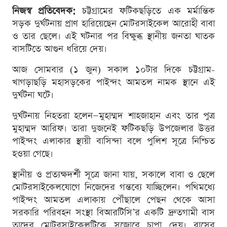
নিজস্ব প্রতিবেদক:
চট্টগ্রামের ফটিকছড়িতে এক মর্মান্তিক
সড়ক দুর্ঘটনায় প্রাণ হারিয়েছেন মোটরসাইকেল আরোহী বাবা
ও তার ছেলে। এই ঘটনার পর বিক্ষুব্ধ স্থানীয় জনতা ঘাতক
বাসটিতে আগুন ধরিয়ে দেয়।
আজ সোমবার (১ জুন) সকাল ১০টার দিকে চট্টগ্রাম-
খাগড়াছড়ি মহাসড়কের পাইন্দং আমতল নামক স্থানে এই
দুর্ঘটনা ঘটে।
দুর্ঘটনায় নিহতরা হলেন—মুহাম্মদ শাহজাহান এবং তার পুত্র
মুহাম্মদ আরিফ। তারা দুজনেই ফটিকছড়ি উপজেলার উত্তর
পাইন্দং এলাকার স্থায়ী বাসিন্দা বলে পুলিশ সূত্রে নিশ্চিত
হওয়া গেছে।
স্থানীয় ও প্রত্যক্ষদর্শী সূত্রে জানা যায়, সকালে বাবা ও ছেলে
মোটরসাইকেলযোগে নিজেদের গন্তব্যে যাচ্ছিলেন। পথিমধ্যে
পাইন্দং আমতল এলাকায় পৌঁছালে পেছন থেকে আসা
সরকারি পরিবহন সংস্থা বিআরটিসি’র একটি দ্রুতগামী বাস
তাদের মোটরসাইকেলটিকে সজোরে চাপা দেয়। বাসের