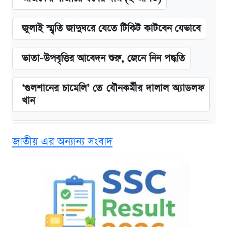
জুলাই স্মৃতি জাদুঘরে যেতে টিকিট কাটবেন যেভাবে
ভাতা-উপবৃত্তির আবেদন শুরু, জেনে নিন পদ্ধতি
‘গুলশানের চামেলি’ তে যৌনকর্মীর দালাল অ্যাডলফ
খান
এক ক্লিকে জেনে নিন আইফোন ১৮ প্রো ম্যাক্সের
জাতীয় এর অন্যান্য সংবাদ
দাম ও ফিচার
কবে শুরু হচ্ছে ঢাবির ভর্তি আবেদন, জানাল কর্তৃপক্ষ
নবম জাতীয় পে-স্কেল নিয়ে সর্বশেষ যা জানা গেল