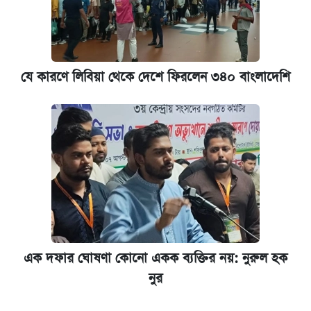
যে কারণে লিবিয়া থেকে দেশে ফিরলেন ৩৪০ বাংলাদেশি
এক দফার ঘোষণা কোনো একক ব্যক্তির নয়: নুরুল হক
নুর