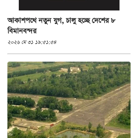
আকাশপথে নতুন যুগ, চালু হচ্ছে দেশের ৮
বিমানবন্দর
২০২৬ মে ৩১ ১৯:৫১:৫৪