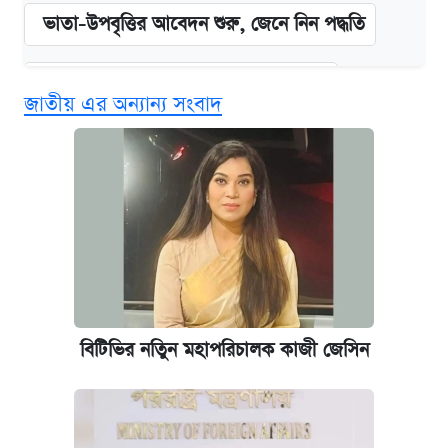
ভাতা-উপবৃত্তির আবেদন শুরু, জেনে নিন পদ্ধতি
দেশের বাজারে ফের বেড়েছে সোনার দাম
জাতীয় এর অন্যান্য সংবাদ
‘গুলশানের চামেলি’ তে যৌনকর্মীর দালাল অ্যাডলফ
খান
আজ শুক্রবার রাজধানীর যেসব মার্কেট-দোকানপাট
বন্ধ
কবে শুরু হচ্ছে ঢাবির ভর্তি আবেদন, জানাল কর্তৃপক্ষ
বিটিভির নতিুন মহাপরিচালক কাজী জেসিন
আজকের বাজারে স্বর্ণের দাম (৪ আগস্ট)
নবম জাতীয় পে-স্কেল নিয়ে সর্বশেষ যা জানা গেল