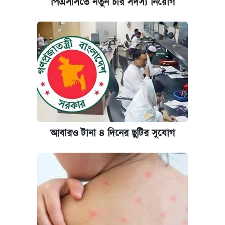
পিএসসিতে নতুন চার সদস্য নিয়োগ
আজকের বাজারে স্বর্ণের দাম (৪ আগস্ট)
পাঁচ দপ্তরে নতুন সচিব নিয়োগ দিল সরকার
রাষ্ট্রবিরোধী কর্মকাণ্ড: ঢাবির কয়েকজন শিক্ষকের
বিরুদ্ধে ব্যবস্থা
আজকের বাজারে স্বর্ণের দাম (৬ আগস্ট)
আবারও টানা ৪ দিনের ছুটির সুযোগ
কেমব্রিজ বিশ্ববিদ্যালয়ের এমবিএ স্কলারশিপে
আবেদন শুরু