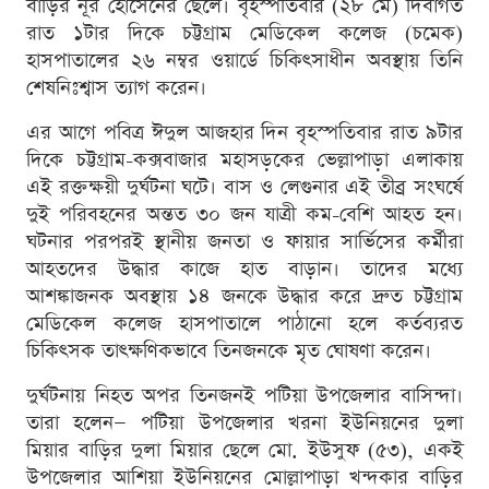
বাড়ির নূর হোসেনের ছেলে। বৃহস্পতিবার (২৮ মে) দিবাগত
রাত ১টার দিকে চট্টগ্রাম মেডিকেল কলেজ (চমেক)
হাসপাতালের ২৬ নম্বর ওয়ার্ডে চিকিৎসাধীন অবস্থায় তিনি
শেষনিঃশ্বাস ত্যাগ করেন।
এর আগে পবিত্র ঈদুল আজহার দিন বৃহস্পতিবার রাত ৯টার
দিকে চট্টগ্রাম-কক্সবাজার মহাসড়কের ভেল্লাপাড়া এলাকায়
এই রক্তক্ষয়ী দুর্ঘটনা ঘটে। বাস ও লেগুনার এই তীব্র সংঘর্ষে
দুই পরিবহনের অন্তত ৩০ জন যাত্রী কম-বেশি আহত হন।
ঘটনার পরপরই স্থানীয় জনতা ও ফায়ার সার্ভিসের কর্মীরা
আহতদের উদ্ধার কাজে হাত বাড়ান। তাদের মধ্যে
আশঙ্কাজনক অবস্থায় ১৪ জনকে উদ্ধার করে দ্রুত চট্টগ্রাম
মেডিকেল কলেজ হাসপাতালে পাঠানো হলে কর্তব্যরত
চিকিৎসক তাৎক্ষণিকভাবে তিনজনকে মৃত ঘোষণা করেন।
দুর্ঘটনায় নিহত অপর তিনজনই পটিয়া উপজেলার বাসিন্দা।
তারা হলেন— পটিয়া উপজেলার খরনা ইউনিয়নের দুলা
মিয়ার বাড়ির দুলা মিয়ার ছেলে মো. ইউসুফ (৫৩), একই
উপজেলার আশিয়া ইউনিয়নের মোল্লাপাড়া খন্দকার বাড়ির