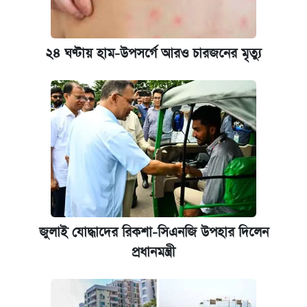
২৪ ঘণ্টায় হাম-উপসর্গে আরও চারজনের মৃত্যু
জুলাই যোদ্ধাদের রিকশা-সিএনজি উপহার দিলেন
প্রধানমন্ত্রী