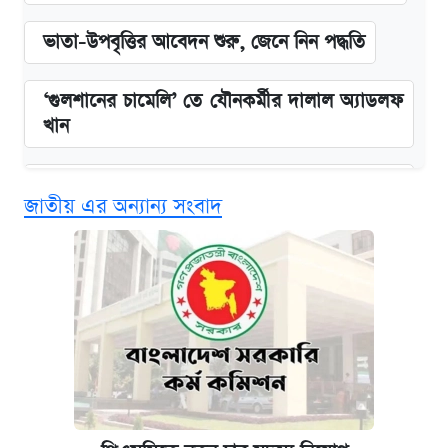
ভাতা-উপবৃত্তির আবেদন শুরু, জেনে নিন পদ্ধতি
‘গুলশানের চামেলি’ তে যৌনকর্মীর দালাল অ্যাডলফ
খান
এক ক্লিকে জেনে নিন আইফোন ১৮ প্রো ম্যাক্সের
জাতীয় এর অন্যান্য সংবাদ
দাম ও ফিচার
কবে শুরু হচ্ছে ঢাবির ভর্তি আবেদন, জানাল কর্তৃপক্ষ
নবম জাতীয় পে-স্কেল নিয়ে সর্বশেষ যা জানা গেল
কবে হবে মেডিকেল ভর্তি পরীক্ষা, জানা গেল যা
আজকের বাজারে স্বর্ণ-রুপার দাম (৫ আগস্ট)