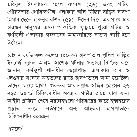
মবিনুল ইসলামের ছেলে রুবেল (২৬) এবং পটিয়া
পৌরসভার গোবিন্দখীল এলাকার অলি মিস্ত্রির বাড়ির বাদশা
মিয়ার ছেলে হারুনুর রশিদ (৫১)। ঈদের দিনে একসাথে চার
চারজন মানুষের এমন আকস্মিক মৃত্যুতে পুরো পটিয়া ও
কর্ণফুলী এলাকায় স্বজনদের আহাজারিতে বাতাস ভারী হয়ে
উঠেছে।
চট্টগ্রাম মেডিকেল কলেজ (চমেক) হাসপাতাল পুলিশ ফাঁড়ির
ইনচার্জ নুরুল আলম আশেক ঘটনার সত্যতা নিশ্চিত করে
জানান, কর্ণফুলী থানাধীন ভেল্লাপাড়া এলাকায় বাস ও
লেগুনার সংঘর্ষে আহতদের রাতে হাসপাতালে আনা হয়েছিল।
তাদের মধ্যে মাথায় গুরুতর আঘাতপ্রাপ্ত সজিব হোসেন ২৬
নম্বর ওয়ার্ডে চিকিৎসাধীন অবস্থায় গভীর রাতে মারা যান।
আইনি প্রক্রিয়া শেষে মরদেহগুলো পরিবারের কাছে হস্তান্তরের
প্রস্তুতি চলছে। বর্তমানে অন্য আহতরা হাসপাতালে
চিকিৎসাধীন রয়েছেন।
এমজে/