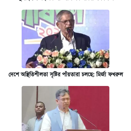
দেশে অস্থিতিশীলতা সৃষ্টির পাঁয়তারা চলছে: মির্জা ফখরুল