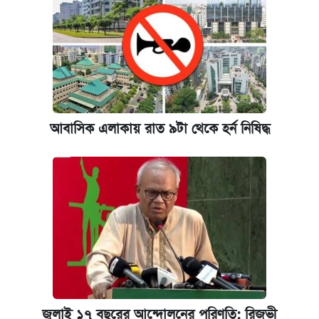
আবাসিক এলাকায় রাত ৯টা থেকে হর্ন নিষিদ্ধ
জুলাই ১৭ বছরের আন্দোলনের পরিণতি: রিজভী