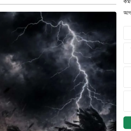
কর্
আগস