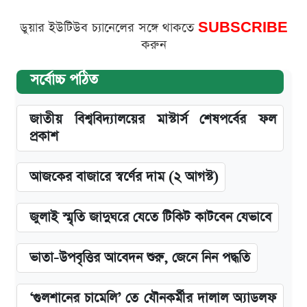
ডুয়ার ইউটিউব চ্যানেলের সঙ্গে থাকতে
SUBSCRIBE
করুন
সর্বোচ্চ পঠিত
জাতীয় বিশ্ববিদ্যালয়ের মাস্টার্স শেষপর্বের ফল
প্রকাশ
আজকের বাজারে স্বর্ণের দাম (২ আগস্ট)
জুলাই স্মৃতি জাদুঘরে যেতে টিকিট কাটবেন যেভাবে
ভাতা-উপবৃত্তির আবেদন শুরু, জেনে নিন পদ্ধতি
‘গুলশানের চামেলি’ তে যৌনকর্মীর দালাল অ্যাডলফ