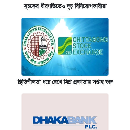
সূচকের ধীরগতিতেও দৃঢ় বিনিয়োগকারীরা
স্থিতিশীলতা ধরে রেখে মিশ্র প্রবণতায় সপ্তাহ শুরু