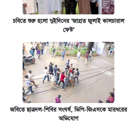
চবিতে শুরু হলো দুইদিনের ‘জাগ্রত জুলাই কালচারাল
ফেস্ট’
জবিতে ছাত্রদল-শিবির সংঘর্ষ, ভিপি-জিএসকে মারধরের
অভিযোগ