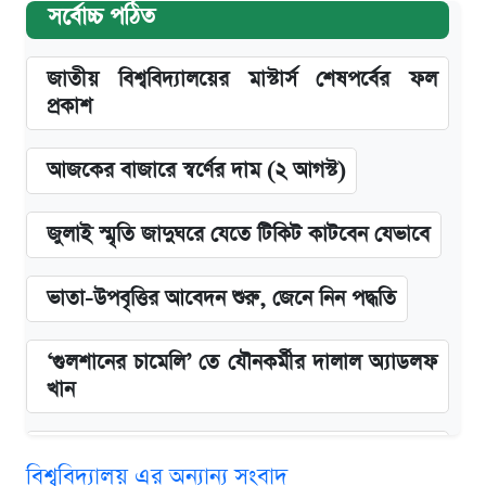
সর্বোচ্চ পঠিত
জাতীয় বিশ্ববিদ্যালয়ের মাস্টার্স শেষপর্বের ফল
প্রকাশ
আজকের বাজারে স্বর্ণের দাম (২ আগস্ট)
জুলাই স্মৃতি জাদুঘরে যেতে টিকিট কাটবেন যেভাবে
ভাতা-উপবৃত্তির আবেদন শুরু, জেনে নিন পদ্ধতি
‘গুলশানের চামেলি’ তে যৌনকর্মীর দালাল অ্যাডলফ
খান
এক ক্লিকে জেনে নিন আইফোন ১৮ প্রো ম্যাক্সের
বিশ্ববিদ্যালয় এর অন্যান্য সংবাদ
দাম ও ফিচার