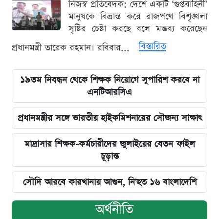
নিজস্ব প্রতিবেদক: দেশে একটি ‘গুপ্তবাহিনী’
মানুষকে বিভ্রান্ত করে রাজপথে বিশৃঙ্খলা
সৃষ্টির চেষ্টা করছে বলে মন্তব্য করেছেন
বিস্তারিত
প্রধানমন্ত্রী তারেক রহমান। রবিবার...
১৯তম নিবন্ধন থেকে শিক্ষক নিয়োগে সুপারিশ করবে না
এনটিআরসিএ
প্রধানমন্ত্রীর সঙ্গে ভারতীয় হাইকমিশনারের সৌজন্য সাক্ষাৎ
মাদ্রাসার শিক্ষক-কর্মচারীদের জুলাইয়ের বেতন ফাইল
চূড়ান্ত
সৌদি আরবে কারখানায় আগুন, নি'হত ১৬ বাংলাদেশি
অর্থনীতি