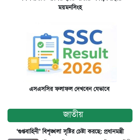
ময়মনসিংহ
এসএসসির ফলাফল দেখবেন যেভাবে
জাতীয়
‘গুপ্তবাহিনী’ বিশৃঙ্খলা সৃষ্টির চেষ্টা করছে: প্রধানমন্ত্রী