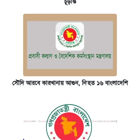
চূড়ান্ত
সৌদি আরবে কারখানায় আগুন, নি'হত ১৬ বাংলাদেশি