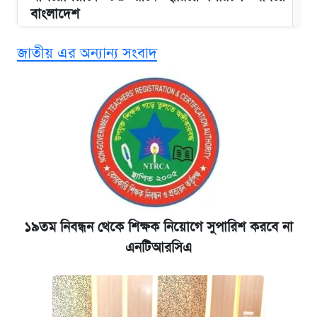
বাংলাদেশ
জাতীয় এর অন্যান্য সংবাদ
এসএসসির ফল পুনঃনিরীক্ষণে আবেদন করবেন
যেভাবে
দাখিল ও কারিগরি বোর্ডের ফল দেখবেন যেভাবে
আজকের বাজারে স্বর্ণের দাম (৯ আগস্ট)
এক ক্লিকে জেনে নিন আইফোন ১৮ প্রো ম্যাক্সের
দাম ও ফিচার
১৯তম নিবন্ধন থেকে শিক্ষক নিয়োগে সুপারিশ করবে না
এনটিআরসিএ
নবম জাতীয় পে-স্কেল নিয়ে সর্বশেষ যা জানা গেল
আজকের বাজারে স্বর্ণ-রুপার দাম (৫ আগস্ট)