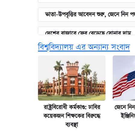
ভাতা-উপবৃত্তির আবেদন শুরু, জেনে নিন পদ
দেশের বাজারে ফের বেড়েছে সোনার দাম
বিশ্ববিদ্যালয় এর অন্যান্য সংবাদ
‘গুলশানের চামেলি’ তে যৌনকর্মীর দালাল 
আজ শুক্রবার রাজধানীর যেসব মার্কেট-দোক
কবে শুরু হচ্ছে ঢাবির ভর্তি আবেদন, জানাল 
রাষ্ট্রবিরোধী কর্মকাণ্ড: ঢাবির
জেনে নিন 
আজকের বাজারে স্বর্ণের দাম (৪ আগস্ট)
কয়েকজন শিক্ষকের বিরুদ্ধে
ইঞ্জিনি
ব্যবস্থা
নবম জাতীয় পে-স্কেল নিয়ে সর্বশেষ যা জা