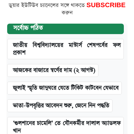
ডুয়ার ইউটিউব চ্যানেলের সঙ্গে থাকতে
SUBSCRIBE
করুন
সর্বোচ্চ পঠিত
জাতীয় বিশ্ববিদ্যালয়ের মাস্টার্স শেষপর্বের ফল
প্রকাশ
আজকের বাজারে স্বর্ণের দাম (২ আগস্ট)
জুলাই স্মৃতি জাদুঘরে যেতে টিকিট কাটবেন যেভাবে
ভাতা-উপবৃত্তির আবেদন শুরু, জেনে নিন পদ্ধতি
‘গুলশানের চামেলি’ তে যৌনকর্মীর দালাল অ্যাডলফ
খান