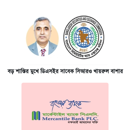
বড় শাস্তির মুখে ডিএসইর সাবেক সিআরও খায়রুল বাশার