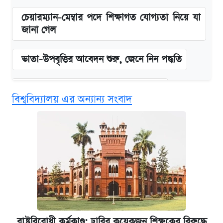
চেয়ারম্যান-মেম্বার পদে শিক্ষাগত যোগ্যতা নিয়ে যা
জানা গেল
ভাতা-উপবৃত্তির আবেদন শুরু, জেনে নিন পদ্ধতি
দেশের বাজারে ফের বেড়েছে সোনার দাম
বিশ্ববিদ্যালয় এর অন্যান্য সংবাদ
‘গুলশানের চামেলি’ তে যৌনকর্মীর দালাল অ্যাডলফ
খান
আজ শুক্রবার রাজধানীর যেসব মার্কেট-দোকানপাট
বন্ধ
কবে শুরু হচ্ছে ঢাবির ভর্তি আবেদন, জানাল কর্তৃপক্ষ
রাষ্ট্রবিরোধী কর্মকাণ্ড: ঢাবির কয়েকজন শিক্ষকের বিরুদ্ধে