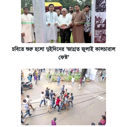
চবিতে শুরু হলো দুইদিনের ‘জাগ্রত জুলাই কালচারাল
ফেস্ট’