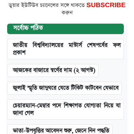
ডুয়ার ইউটিউব চ্যানেলের সঙ্গে থাকতে
SUBSCRIBE
করুন
সর্বোচ্চ পঠিত
জাতীয় বিশ্ববিদ্যালয়ের মাস্টার্স শেষপর্বের ফল
প্রকাশ
আজকের বাজারে স্বর্ণের দাম (২ আগস্ট)
জুলাই স্মৃতি জাদুঘরে যেতে টিকিট কাটবেন যেভাবে
চেয়ারম্যান-মেম্বার পদে শিক্ষাগত যোগ্যতা নিয়ে যা
জানা গেল
ভাতা-উপবৃত্তির আবেদন শুরু, জেনে নিন পদ্ধতি