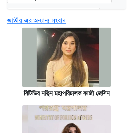
দেশের বাজারে ফের বেড়েছে সোনার দাম
জাতীয় এর অন্যান্য সংবাদ
‘গুলশানের চামেলি’ তে যৌনকর্মীর দালাল অ্যাডলফ
খান
আজ শুক্রবার রাজধানীর যেসব মার্কেট-দোকানপাট
বন্ধ
কবে শুরু হচ্ছে ঢাবির ভর্তি আবেদন, জানাল কর্তৃপক্ষ
বিটিভির নতিুন মহাপরিচালক কাজী জেসিন
আজকের বাজারে স্বর্ণের দাম (৪ আগস্ট)
নবম জাতীয় পে-স্কেল নিয়ে সর্বশেষ যা জানা গেল