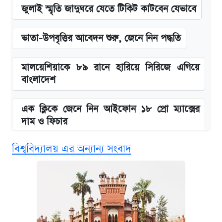
জুলাই স্মৃতি জাদুঘরে যেতে টিকিট কাটবেন যেভাবে
ভাতা-উপবৃত্তির আবেদন শুরু, জেনে নিন পদ্ধতি
মালয়েশিয়াকে ৮৯ রানে হারিয়ে সিরিজে এগিয়ে
বাংলাদেশ
এক ক্লিকে জেনে নিন আইফোন ১৮ প্রো ম্যাক্সের
দাম ও ফিচার
বিশ্ববিদ্যালয় এর অন্যান্য সংবাদ
নবম জাতীয় পে-স্কেল নিয়ে সর্বশেষ যা জানা গেল
পাঁচ দপ্তরে নতুন সচিব নিয়োগ দিল সরকার
আজকের বাজারে স্বর্ণ-রুপার দাম (৫ আগস্ট)