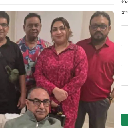
কর্
আগস