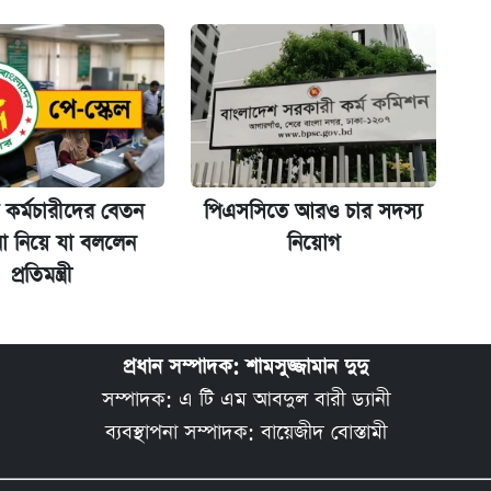
িপে আবেদন শুরু
 কর্মচারীদের বেতন
পিএসসিতে আরও চার সদস্য
ো নিয়ে যা বললেন
নিয়োগ
প্রতিমন্ত্রী
প্রধান সম্পাদক: শামসুজ্জামান দুদু
সম্পাদক: এ টি এম আবদুল বারী ড্যানী
ব্যবস্থাপনা সম্পাদক: বায়েজীদ বোস্তামী