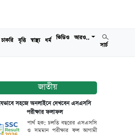
ভিডিও
আরও..
চাকরি
বৃত্তি
স্বাস্থ্য
ধর্ম
সার্চ
জাতীয়
যেভাবে সহজে অনলাইনে দেখবেন এসএসসি
পরীক্ষার ফলাফল
পার্থ হক: চলতি বছরের এসএসসি
ও সমমান পরীক্ষার ফল আগামী