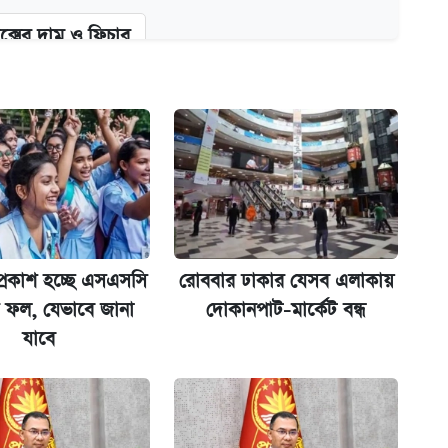
ক্সের দাম ও ফিচার
কর্তৃপক্ষ
না গেল
ট)
্রকাশ হচ্ছে এসএসসি
রোববার ঢাকার যেসব এলাকায়
র ফল, যেভাবে জানা
দোকানপাট-মার্কেট বন্ধ
যাবে
ল যা