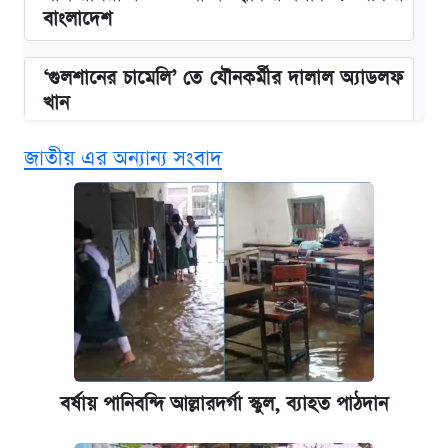
বাংলাদেশ
‘গুলশানের চামেলি’ তে যৌনকর্মীর দালাল অ্যাডলফ
খান
জাতীয় এর অন্যান্য সংবাদ
এক ক্লিকে জেনে নিন আইফোন ১৮ প্রো ম্যাক্সের
দাম ও ফিচার
কবে শুরু হচ্ছে ঢাবির ভর্তি আবেদন, জানাল কর্তৃপক্ষ
নবম জাতীয় পে-স্কেল নিয়ে সর্বশেষ যা জানা গেল
আজকের বাজারে স্বর্ণ-রুপার দাম (৫ আগস্ট)
বর্ষায় পানিবন্দি আল্লারদর্গা স্কুল, ব্যাহত পাঠদান
পাঁচ দপ্তরে নতুন সচিব নিয়োগ দিল সরকার