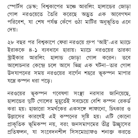
স্পোর্টস ডেস্ক: বিশ্বকাপের মঞ্চে আরলিং হালান্ডের জোড়া
গোল নরওয়েতে তৈরি করেছে অদ্ভুত এক আবেগঘন
পরিবেশ, যা শেষ পর্যন্ত কেঁপে ওঠা মাটির অনুভূতিও এনে
দেয়।
২৮ বছর পর বিশ্বকাপে ফেরা নরওয়ে গ্রুপ ‘আই’-এর ম্যাচে
ইরাককে ৪-১ ব্যবধানে হারায়। ম্যাচে নরওয়ের তারকা
স্ট্রাইকার আরলিং হালান্ড জোড়া গোল করেন। তবে
আলোচনার কেন্দ্রে চলে আসে ভিন্ন এক ঘটনা—তার গোল
উদযাপনের সময় নরওয়ের বার্গেন শহরে ভূকম্পন মাপার
যন্ত্রে কম্পন ধরা পড়ে।
নরওয়ের ভূকম্পন গবেষণা সংস্থা নরসার জানিয়েছে,
হালান্ডের দুটি গোলের মুহূর্তেই সবচেয়ে বেশি কম্পন রেকর্ড
করা হয়। হাজারো সমর্থকের একসঙ্গে লাফানো, চিৎকার ও
উল্লাসের কারণেই এই কম্পনের সৃষ্টি হয়। এটি কোনো
প্রাকৃতিক ভূমিকম্প নয়, বরং জনসমাগমের তীব্র উচ্ছ্বাসের
প্রতিফলন, যা সংবেদনশীল সিসমোগ্রাফও শনাক্ত করতে