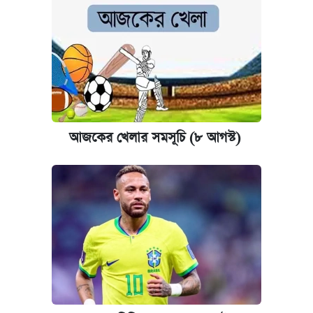
আজকের খেলার সমসূচি (৮ আগস্ট)