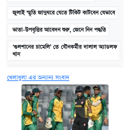
জুলাই স্মৃতি জাদুঘরে যেতে টিকিট কাটবেন যেভাবে
ভাতা-উপবৃত্তির আবেদন শুরু, জেনে নিন পদ্ধতি
‘গুলশানের চামেলি’ তে যৌনকর্মীর দালাল অ্যাডলফ
খান
এক ক্লিকে জেনে নিন আইফোন ১৮ প্রো ম্যাক্সের
খেলাধুলা এর অন্যান্য সংবাদ
দাম ও ফিচার
কবে শুরু হচ্ছে ঢাবির ভর্তি আবেদন, জানাল কর্তৃপক্ষ
নবম জাতীয় পে-স্কেল নিয়ে সর্বশেষ যা জানা গেল