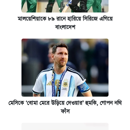
আজকের বাজারে স্বর্ণ-রুপার দাম (৫ আগস্ট)
কবে হবে মেডিকেল ভর্তি পরীক্ষা, জানা গেল যা
মালয়েশিয়াকে ৮৯ রানে হারিয়ে সিরিজে এগিয়ে
বাংলাদেশ
আজকের বাজারে স্বর্ণের দাম (৪ আগস্ট)
পাঁচ দপ্তরে নতুন সচিব নিয়োগ দিল সরকার
রাষ্ট্রবিরোধী কর্মকাণ্ড: ঢাবির কয়েকজন শিক্ষকের
বিরুদ্ধে ব্যবস্থা
আজকের বাজারে স্বর্ণের দাম (৬ আগস্ট)
মেসিকে ‘বোমা মেরে উড়িয়ে দেওয়ার’ হুমকি, গোপন নথি
কেমব্রিজ বিশ্ববিদ্যালয়ের এমবিএ স্কলারশিপে
ফাঁস
আবেদন শুরু